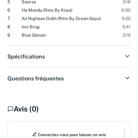
5
Saorsa
2:16
6
He Mandu (Rmx By Kiwa)
6:30
7
An Nighean Dubh (Rmx By Ocean Gaya)
5:20
8
Iniz Brug
5:41
9
Blue Glenan
2:19
Spécifications
Questions fréquentes
Avis (0)