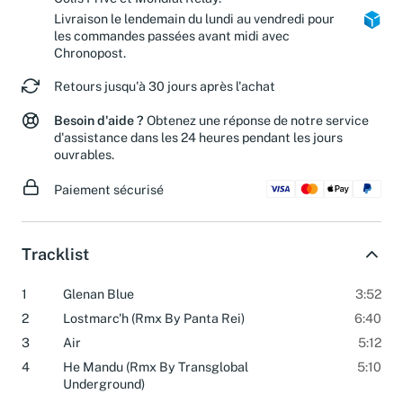
Colis Privé et Mondial Relay.
Livraison le lendemain du lundi au vendredi pour
les commandes passées avant midi avec
Chronopost.
Retours jusqu'à 30 jours après l'achat
Besoin d'aide ?
Obtenez une réponse de notre service
d'assistance dans les 24 heures pendant les jours
ouvrables.
Paiement sécurisé
Tracklist
1
Glenan Blue
3:52
2
Lostmarc'h (Rmx By Panta Rei)
6:40
3
Air
5:12
4
He Mandu (Rmx By Transglobal
5:10
Underground)