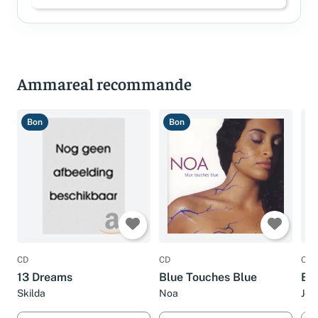
Connectez-vous pour laisser un avis
Ammareal recommande
Bon
Bon
T
CD
CD
CD
13 Dreams
Blue Touches Blue
Bl
Skilda
Noa
Jon