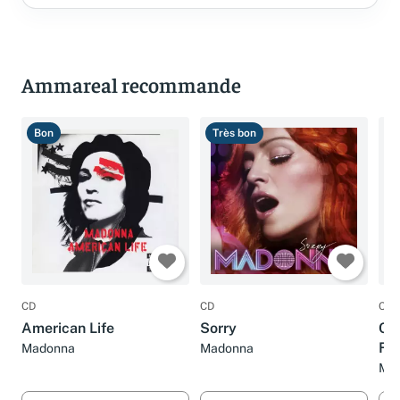
Ammareal recommande
Bon
Très bon
B
CD
CD
CD
American Life
Sorry
Co
Flo
Madonna
Madonna
Ma