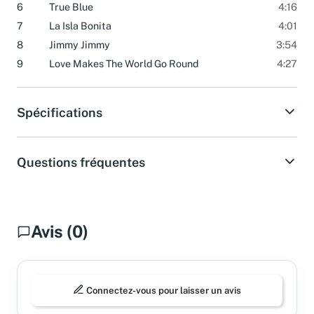
6
True Blue
4:16
7
La Isla Bonita
4:01
8
Jimmy Jimmy
3:54
9
Love Makes The World Go Round
4:27
Spécifications
Questions fréquentes
Avis (0)
Connectez-vous pour laisser un avis