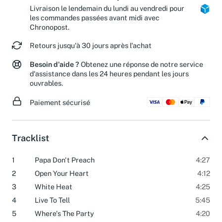
Colis Privé et Mondial Relay.
Livraison le lendemain du lundi au vendredi pour
les commandes passées avant midi avec
Chronopost.
Retours jusqu'à 30 jours après l'achat
Besoin d'aide ?
Obtenez une réponse de notre service
d'assistance dans les 24 heures pendant les jours
ouvrables.
Paiement sécurisé
Tracklist
1
Papa Don't Preach
4:27
2
Open Your Heart
4:12
3
White Heat
4:25
4
Live To Tell
5:45
5
Where's The Party
4:20