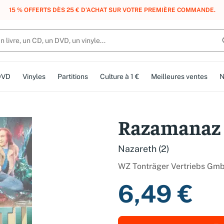
, DES POINTS, DES RÉCOMPENSES :
REJOIGNEZ GRATUITEMENT LE CLUB 
DVD
Vinyles
Partitions
Culture à 1 €
Meilleures ventes
N
Razamanaz 
Nazareth (2)
WZ Tonträger Vertriebs Gm
6,49 €