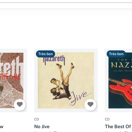
Très bon
Très bon
CD
CD
aw
No Jive
The Best Of