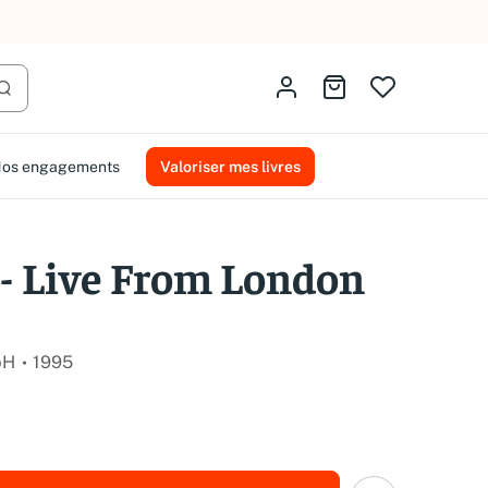
AMMAREAL.
Identifiez-vous
Aller au panier
Lancer la recherche
os engagements
Valoriser mes livres
- Live From London
bH
1995