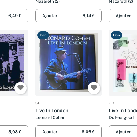
Nazareth (2)
Nazareth (2)
6,49 €
Ajouter
6,14 €
Ajouter
Bon
Bon
CD
CD
Live In London
Live In Lond
y
Leonard Cohen
Dr. Feelgood
5,03 €
Ajouter
8,06 €
Ajouter