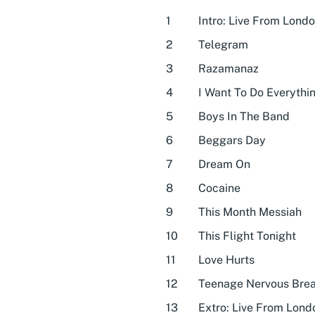
1
Intro: Live From Lond
2
Telegram
3
Razamanaz
4
I Want To Do Everythi
5
Boys In The Band
6
Beggars Day
7
Dream On
8
Cocaine
9
This Month Messiah
10
This Flight Tonight
11
Love Hurts
12
Teenage Nervous Bre
13
Extro: Live From Lond