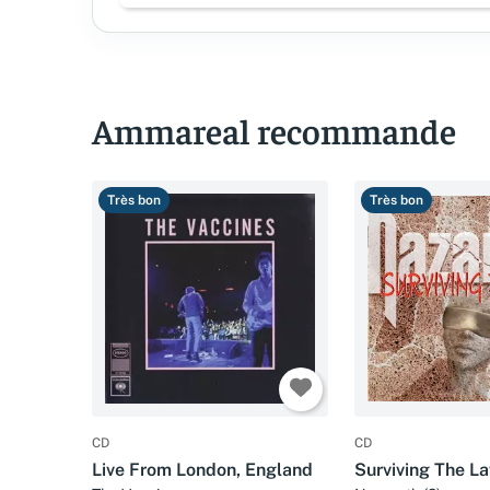
Ammareal recommande
Très bon
Très bon
CD
CD
Live From London, England
Surviving The L