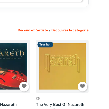
Découvrez l'artiste
/
Découvrez la catégorie
Très bon
CD
 Nazareth
The Very Best Of Nazareth