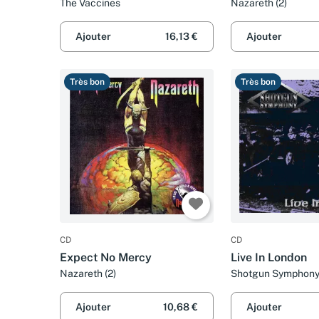
The Vaccines
Nazareth (2)
Ajouter
16,13 €
Ajouter
Très bon
Très bon
CD
CD
Expect No Mercy
Live In London
Nazareth (2)
Shotgun Symphon
Ajouter
10,68 €
Ajouter