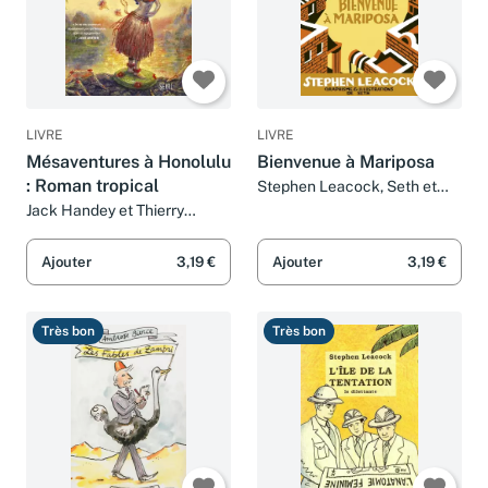
LIVRE
LIVRE
Mésaventures à Honolulu
Bienvenue à Mariposa
: Roman tropical
Stephen Leacock, Seth et
Thierry Beauchamp
Jack Handey et Thierry
Beauchamp
Ajouter
3,19 €
Ajouter
3,19 €
Très bon
Très bon