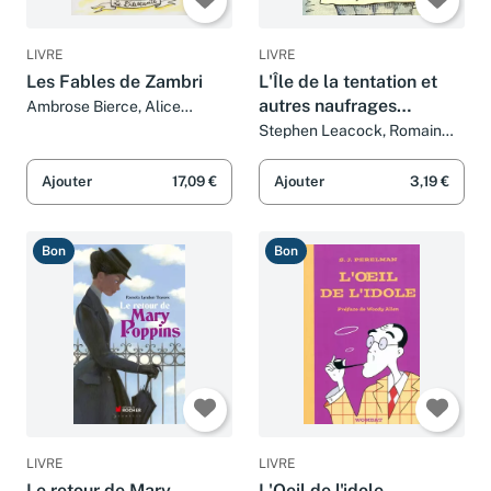
LIVRE
LIVRE
Les Fables de Zambri
L'Île de la tentation et
autres naufrages
Ambrose Bierce, Alice
Charbin et Thierry
amoureux
Stephen Leacock, Romain
Beauchamp
Rabier et Thierry Beauchamp
Ajouter
17,09 €
Ajouter
3,19 €
Bon
Bon
LIVRE
LIVRE
Le retour de Mary
L'Oeil de l'idole