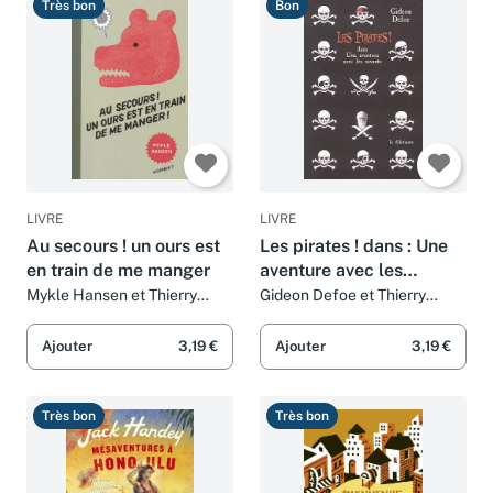
Très bon
Bon
LIVRE
LIVRE
Au secours ! un ours est
Les pirates ! dans : Une
en train de me manger
aventure avec les
savants
Mykle Hansen et Thierry
Gideon Defoe et Thierry
Beauchamp
Beauchamp
Ajouter
3,19 €
Ajouter
3,19 €
Très bon
Très bon