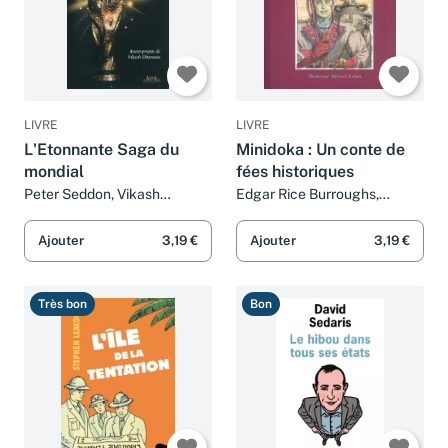
LIVRE
LIVRE
L'Etonnante Saga du
Minidoka : Un conte de
mondial
fées historiques
Peter Seddon, Vikash
Edgar Rice Burroughs,
Dhorasoo, Thierry
Michael Kaluta et Thierry
Beauchamp et Frédéric
Beauchamp
Ajouter
3,19 €
Ajouter
3,19 €
Brument
Très bon
Bon