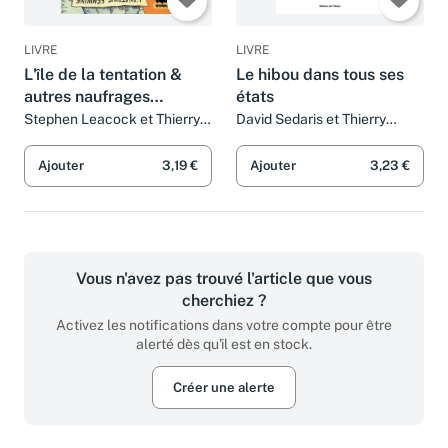
LIVRE
LIVRE
L'île de la tentation &
Le hibou dans tous ses
autres naufrages
états
amoureux
Stephen Leacock et Thierry
David Sedaris et Thierry
Beauchamp
Beauchamp
Ajouter
3,19 €
Ajouter
3,23 €
Vous n'avez pas trouvé l'article que vous
cherchiez ?
Activez les notifications dans votre compte pour être
alerté dès qu'il est en stock.
Créer une alerte