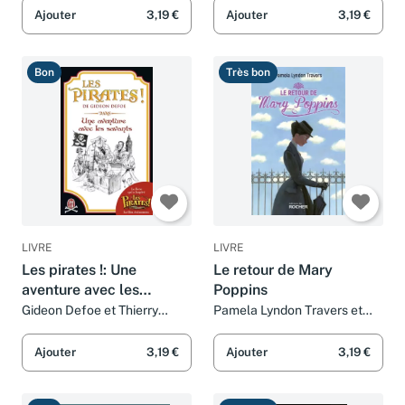
anglais
Ajouter
3,19 €
Ajouter
3,19 €
Bon
Très bon
LIVRE
LIVRE
Les pirates !: Une
Le retour de Mary
aventure avec les
Poppins
savantes
Gideon Defoe et Thierry
Pamela Lyndon Travers et
Beauchamp
Thierry Beauchamp
Ajouter
3,19 €
Ajouter
3,19 €