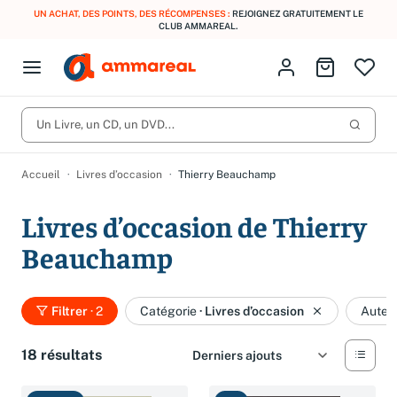
UN ACHAT, DES POINTS, DES RÉCOMPENSES :
REJOIGNEZ GRATUITEMENT LE
CLUB AMMAREAL.
Fermer le menu
Identifiez-vous
Aller au p
Open menu
Livres d’occasion
Lancer 
CD d'occasion
Un Livre, un CD, un DVD...
Produits
Catégories
DVD d'occasion
Accueil
Livres d’occasion
Thierry Beauchamp
Vinyles d'occasion
Livres d’occasion de Thierry
Partitions
Beauchamp
Culture à 1 €
Vous n'avez pas trouvé l'article que vous cherchiez ?
Activez les notifications dans votre compte pour être alerté dès
Meilleures ventes
qu'il est en stock.
Filtrer
· 2
Catégorie
·
Livres d’occasion
Auteu
Nos engagements
Créer une alerte
18 résultats