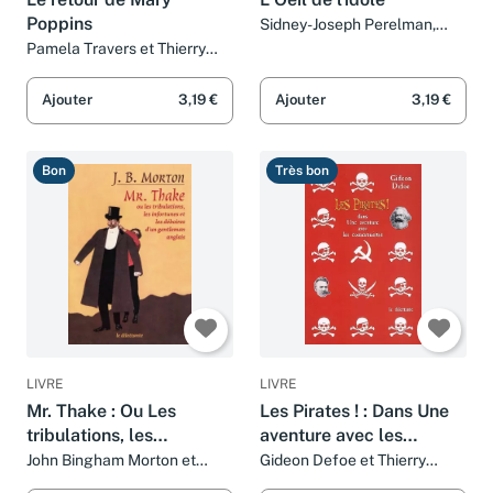
Poppins
Sidney-Joseph Perelman,
Woody Allen, Thierry
Pamela Travers et Thierry
Beauchamp et Jeanne Guyon
Beauchamp
Ajouter
3,19 €
Ajouter
3,19 €
Bon
Très bon
LIVRE
LIVRE
Mr. Thake : Ou Les
Les Pirates ! : Dans Une
tribulations, les
aventure avec les
infortunes et les
communistes
John Bingham Morton et
Gideon Defoe et Thierry
Thierry Beauchamp
Beauchamp
déboires d'un gentleman