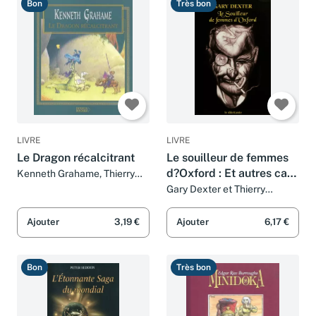
Bon
Très bon
LIVRE
LIVRE
Le Dragon récalcitrant
Le souilleur de femmes
d?Oxford : Et autres cas
Kenneth Grahame, Thierry
Beauchamp et Romain Rabier
mystérieux du Dr Henry
Gary Dexter et Thierry
Beauchamp
St Liver
Ajouter
3,19 €
Ajouter
6,17 €
Bon
Très bon