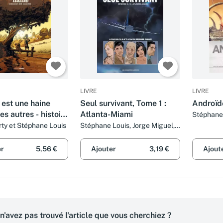
LIVRE
LIVRE
est une haine
Seul survivant, Tome 1 :
Androïd
s autres - histoire
Atlanta-Miami
Stéphane
Louis et 
e
rty et Stéphane Louis
Stéphane Louis, Jorge Miguel,
Thomas Martinetti et
Christophe Martinolli
er
5,56 €
Ajouter
3,19 €
Ajout
n'avez pas trouvé l'article que vous cherchiez ?