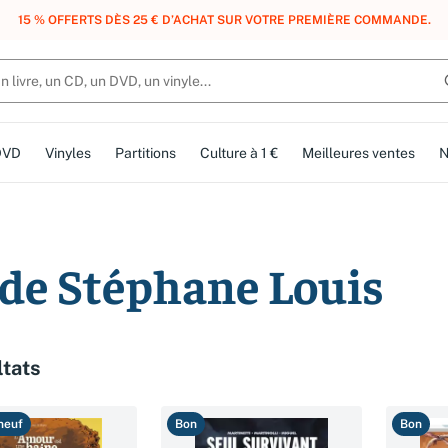
, DES POINTS, DES RÉCOMPENSES :
REJOIGNEZ GRATUITEMENT LE CLUB 
DVD
Vinyles
Partitions
Culture à 1 €
Meilleures ventes
N
 de Stéphane Louis
ltats
neuf
Bon
Bon