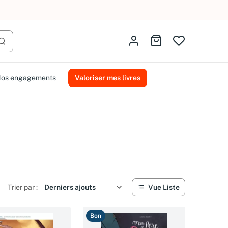
AMMAREAL.
Identifiez-vous
Aller au panier
Lancer la recherche
os engagements
Valoriser mes livres
Trier par :
Vue Liste
Bon