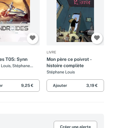
LIVRE
es T05: Synn
Mon père ce poivrot -
histoire complète
 Louis, Stéphane
Sebastien Lamirand
Stéphane Louis
er
9,25 €
Ajouter
3,19 €
Créer une alerte