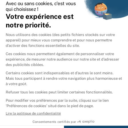
International
🇪🇸
Espagne
🇩🇪
Allemagne
🇮🇹
Italie
Donner vos livres
Ammareal © 2026