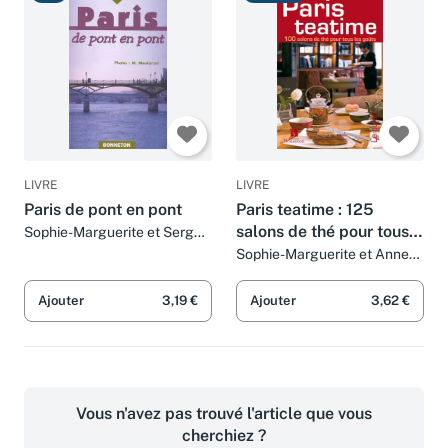
LIVRE
LIVRE
Paris de pont en pont
Paris teatime : 125
salons de thé pour tous
Sophie-Marguerite et Serge
Montens
les goûts
Sophie-Marguerite et Anne-
Christine Beauviala
Ajouter
3,19 €
Ajouter
3,62 €
Vous n'avez pas trouvé l'article que vous
cherchiez ?