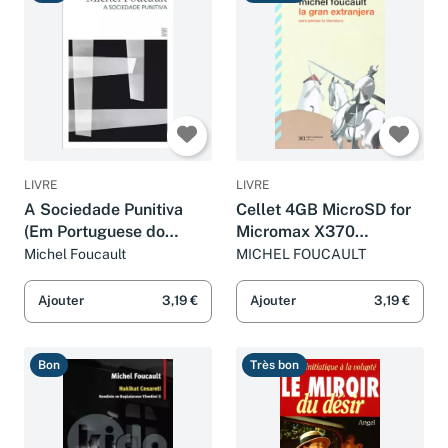
Bon
Très bon
LIVRE
LIVRE
A Sociedade Punitiva
Cellet 4GB MicroSD for
(Em Portuguese do
Micromax X370
Brasil)
Smartphone custom
Michel Foucault
MICHEL FOUCAULT
flash memory, high-
speed transmission, plug
Ajouter
3,19 €
Ajouter
3,19 €
and play, with Full Size
SD A
Bon
Très bon