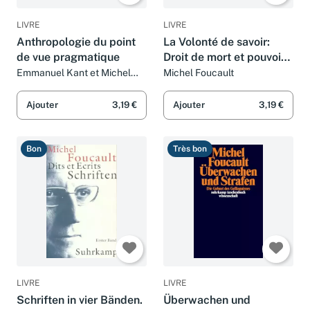
LIVRE
LIVRE
Anthropologie du point
La Volonté de savoir:
de vue pragmatique
Droit de mort et pouvoir
sur la vie
Emmanuel Kant et Michel
Michel Foucault
Foucault
Ajouter
3,19 €
Ajouter
3,19 €
Bon
Très bon
LIVRE
LIVRE
Schriften in vier Bänden.
Überwachen und