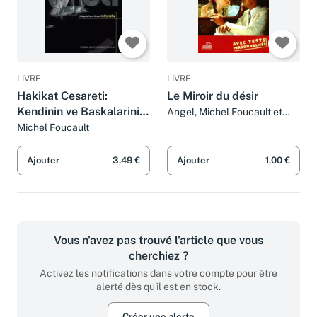
LIVRE
LIVRE
Hakikat Cesareti:
Le Miroir du désir
Kendinin ve Baskalarinin
Angel, Michel Foucault et
Collectif
Yönetimi 2 College de
Michel Foucault
France Dersleri 1983 -
1984
Ajouter
3,49 €
Ajouter
1,00 €
Vous n'avez pas trouvé l'article que vous
cherchiez ?
Activez les notifications dans votre compte pour être
alerté dès qu'il est en stock.