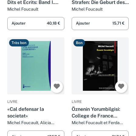
Dits et Ecrits: Band I.
Strafen: Die Geburt des
1954–1969
Gefängnisses (suhrkamp
Michel Foucault
Michel Foucault
taschenbuch
wissenschaft)
Ajouter
40,18 €
Ajouter
15,71 €
Très bon
Bon
LIVRE
LIVRE
«Cal defensar la
Öznenin Yorumbilgisi:
societat»
College de France
Dersleri 1981 - 1982
Michel Foucault, Alicia
Michel Foucault et Ferda
García Ruiz, Miguel Morey,
Keskin