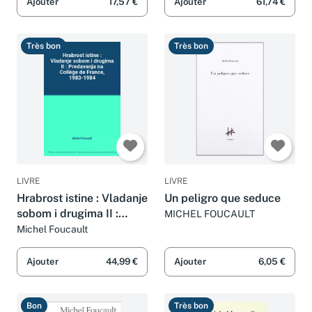
Imma Canal, Ana Varela
Ajouter
17,57 €
Ajouter
61,74 €
García et Pilar Ballesta i
Pagès
Très bon
Très bon
LIVRE
LIVRE
Hrabrost istine : Vladanje
Un peligro que seduce
sobom i drugima II :
MICHEL FOUCAULT
Predavanja na Collège
Michel Foucault
de France, 1983-1984
Ajouter
44,99 €
Ajouter
6,05 €