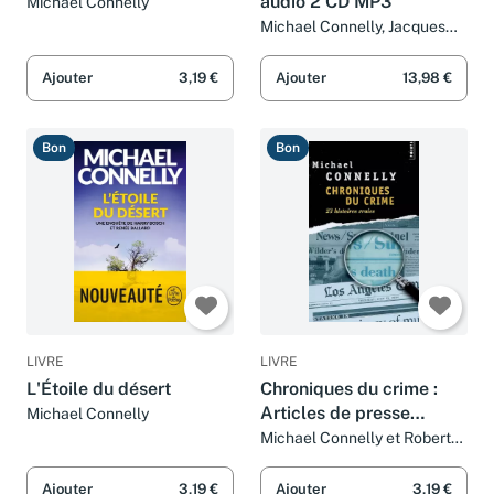
audio 2 CD MP3
Michael Connelly
Michael Connelly, Jacques
Chaussepied et Robert Pépin
Ajouter
3,19 €
Ajouter
13,98 €
Bon
Bon
LIVRE
LIVRE
L'Étoile du désert
Chroniques du crime :
Articles de presse
Michael Connelly
(1984-1992)
Michael Connelly et Robert
Pépin
Ajouter
3,19 €
Ajouter
3,19 €