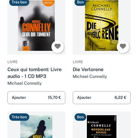
Très bon
Bon
LIVRE
LIVRE
Ceux qui tombent: Livre
Die Verlorene
audio - 1 CD MP3
Michael Connelly
Michael Connelly
Ajouter
15,70 €
Ajouter
6,22 €
Très bon
Bon