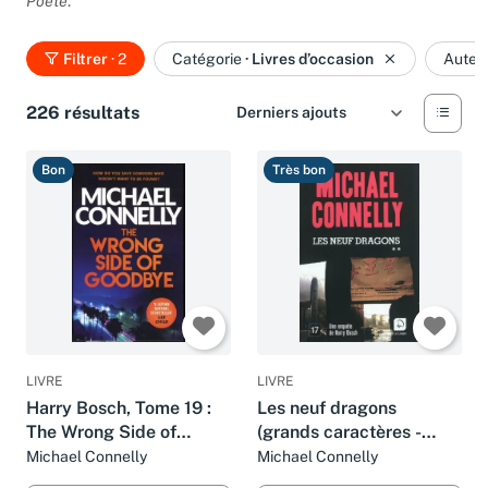
Poète
.
Filtrer
· 2
Catégorie
·
Livres d’occasion
Auteu
226 résultats
Bon
Très bon
LIVRE
LIVRE
Harry Bosch, Tome 19 :
Les neuf dragons
The Wrong Side of
(grands caractères -
Goodbye
tome 2)
Michael Connelly
Michael Connelly