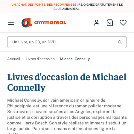
UN ACHAT, DES POINTS, DES RÉCOMPENSES :
REJOIGNEZ GRATUITEMENT LE
CLUB AMMAREAL.
Fermer le menu
Identifiez-vous
Aller au p
Open menu
Livres d’occasion
Lancer 
CD d'occasion
Un Livre, un CD, un DVD...
Produits
Catégories
DVD d'occasion
Accueil
Livres d’occasion
Michael Connelly
Vinyles d'occasion
Livres d’occasion de Michael
Partitions
Connelly
Culture à 1 €
Vous n'avez pas trouvé l'article que vous cherchiez ?
Activez les notifications dans votre compte pour être alerté dès
Michael Connelly, écrivain américain originaire de
Meilleures ventes
qu'il est en stock.
Philadelphie, est une référence du roman policier moderne.
Ses œuvres, souvent situées à Los Angeles, explorent la
Nos engagements
Créer une alerte
justice et la corruption à travers des personnages marquants
comme Harry Bosch. Son style réaliste et immersif séduit un
large public. Parmi ses romans emblématiques figure
Le