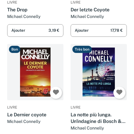
LIVRE
LIVRE
The Drop
Der letzte Coyote
Michael Connelly
Michael Connelly
Ajouter
3,19 €
Ajouter
17,78 €
Bon
Très bon
LIVRE
LIVRE
Le Dernier coyote
La notte più lunga.
Un'indagine di Bosch &
Michael Connelly
Ballard
Michael Connelly