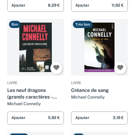
Ajouter
8,29 €
Ajouter
11,92 €
Bon
Très bon
LIVRE
LIVRE
Les neuf dragons
Créance de sang
(grands caractères -
Michael Connelly
tome 1)
Michael Connelly
Ajouter
5,92 €
Ajouter
3,19 €