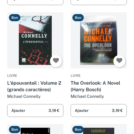
Bon
Bon
LIVRE
LIVRE
L'épouvantail : Volume 2
The Overlook: A Novel
(grands caractères)
(Harry Bosch)
Michael Connelly
Michael Connelly
Ajouter
3,19 €
Ajouter
3,19 €
Bon
Bon