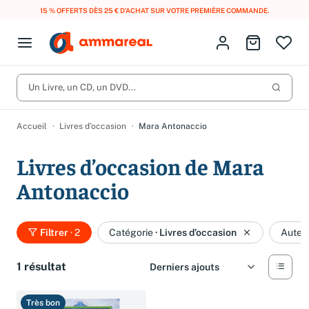
15 % OFFERTS DÈS 25 € D’ACHAT SUR VOTRE PREMIÈRE COMMANDE.
Fermer le menu
Identifiez-vous
Aller au p
Open menu
Livres d’occasion
Lancer 
Un Livre, un CD, un DVD...
CD d'occasion
Produits
Catégories
DVD d'occasion
Accueil
Livres d’occasion
Mara Antonaccio
Vinyles d'occasion
Livres d’occasion de Mara
Partitions
Antonaccio
Culture à 1 €
Vous n'avez pas trouvé l'article que vous cherchiez ?
Activez les notifications dans votre compte pour être alerté dès
Filtrer
· 2
Catégorie
·
Livres d’occasion
Auteu
Meilleures ventes
qu'il est en stock.
Nos engagements
Créer une alerte
1 résultat
Très bon