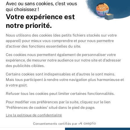
International
🇪🇸
Espagne
🇩🇪
Allemagne
🇮🇹
Italie
Donner vos livres
Ammareal © 2026