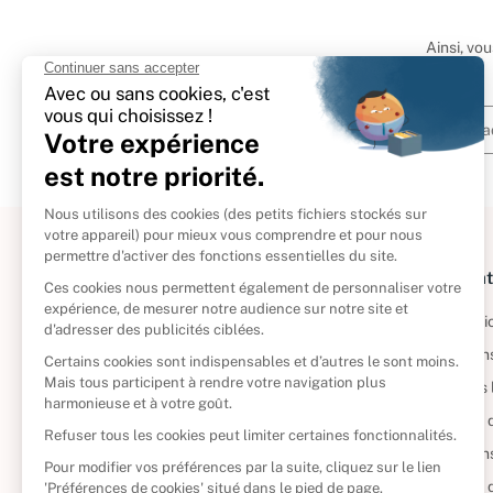
Ainsi, vo
À propos
Informat
Politique de retour
Informatio
Reprendre vos livres
Condition
Qui sommes-nous ?
Mentions 
Foire aux questions
Politique 
Nos engagements
Condition
CD d'occasion
Politique