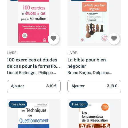
Bon
Très bon
LIVRE
LIVRE
100 exercices et études
La bible pour bien
de cas pour la formation:
négocier
Communication,
Lionel Bellenger, Philippe
Bruno Barjou, Delphine
Pigallet et Collectif
Barrais, Lionel Bellenger,
créativité et
Ramez Cayatte et Collectif
développement
Ajouter
3,19 €
Ajouter
3,19 €
personnel
Très bon
Très bon