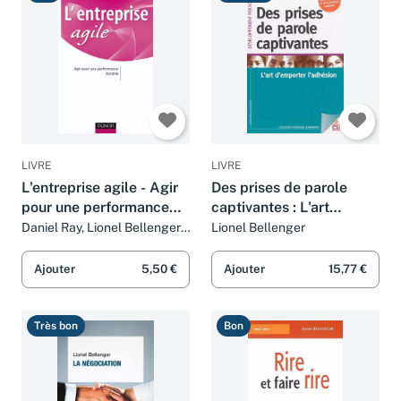
Bon
Très bon
LIVRE
LIVRE
L'entreprise agile - Agir
Des prises de parole
pour une performance
captivantes : L'art
durable: Agir pour une
d'emporter l'adhésion
Daniel Ray, Lionel Bellenger,
Lionel Bellenger
Pierre Yves Sanséau,
performance durable
Jocelyne Deglaine, Sophie
Ajouter
5,50 €
Ajouter
15,77 €
Buer, Véronique Blum, Olivier
Badot, Bernard Gumb, Karim
Benameur et Jérôme Barrand
Très bon
Bon