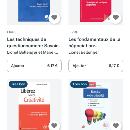
LIVRE
LIVRE
Les techniques de
Les fondamentaux de la
questionnement: Savoir
négociation:
poser les bonnes
STRATÉGIES ET
Lionel Bellenger et Marie-
Lionel Bellenger
Josée Couchaere
questions
TACTIQUES
GAGNANTES
Ajouter
6,17 €
Ajouter
6,17 €
Très bon
Très bon