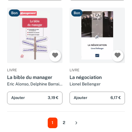
Bon
Bon
LIVRE
LIVRE
La bible du manager
La négociation
Eric Alonso, Delphine Barrais,
Lionel Bellenger
Lionel Bellenger, Hannah
Besser et Collectif
Ajouter
3,19 €
Ajouter
6,17 €
1
2
Suivant