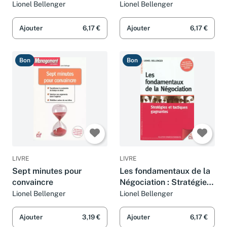
stratégies et les
Lionel Bellenger
Lionel Bellenger
tactiques gagnantes
Ajouter
6,17 €
Ajouter
6,17 €
Bon
Bon
LIVRE
LIVRE
Sept minutes pour
Les fondamentaux de la
convaincre
Négociation : Stratégies
et tactiques gagnantes
Lionel Bellenger
Lionel Bellenger
Ajouter
3,19 €
Ajouter
6,17 €