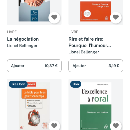
LIVRE
LIVRE
La négociation
Rire et faire rire:
Pourquoi l'humour
Lionel Bellenger
change la vie
Lionel Bellenger
Ajouter
10,37 €
Ajouter
3,19 €
Très bon
Bon