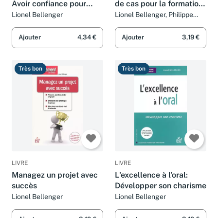
Avoir confiance pour
de cas pour la formation:
donner confiance
Communication,
Lionel Bellenger
Lionel Bellenger, Philippe
Pigallet et Collectif
créativité et
développement
Ajouter
4,34 €
Ajouter
3,19 €
personnel
Très bon
Très bon
LIVRE
LIVRE
Managez un projet avec
L'excellence à l'oral:
succès
Développer son charisme
Lionel Bellenger
Lionel Bellenger