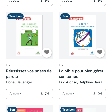
Ajouter
3,19 €
Ajouter
3,19 €
Très bon
Bon
LIVRE
LIVRE
Réussissez vos prises de
La bible pour bien gérer
parole
son temps
Lionel Bellenger
Eric Alonso, Delphine Barrais,
Lionel Bellenger, Ramez
Cayatte et Collectif
Ajouter
6,17 €
Ajouter
3,19 €