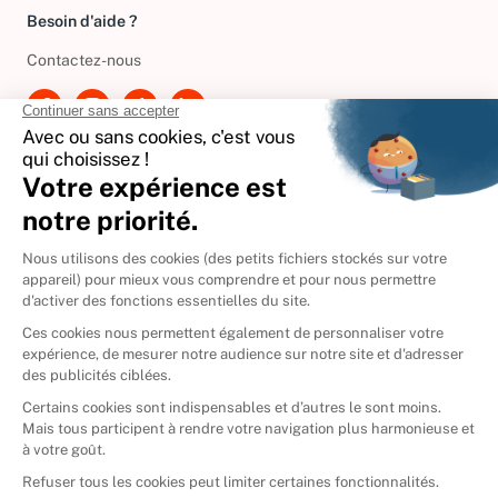
Besoin d'aide ?
Contactez-nous
International
🇪🇸
Espagne
🇩🇪
Allemagne
🇮🇹
Italie
Donner vos livres