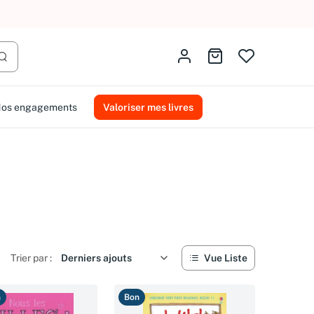
Identifiez-vous
Aller au panier
Lancer la recherche
os engagements
Valoriser mes livres
Trier par :
Vue Liste
n
Bon