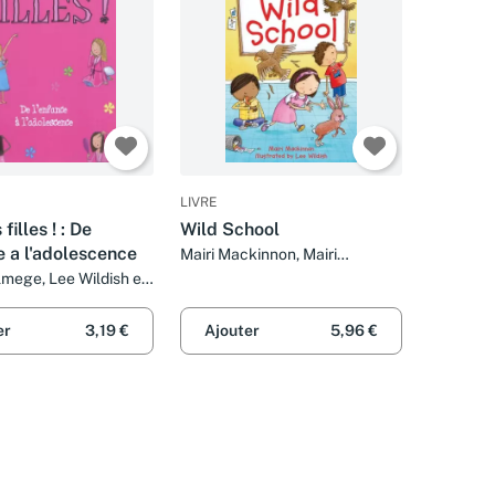
LIVRE
filles ! : De
Wild School
e a l'adolescence
Mairi Mackinnon, Mairi
Mackinnon et Lee Wildish
mege, Lee Wildish et
itjaville
er
3,19 €
Ajouter
5,96 €