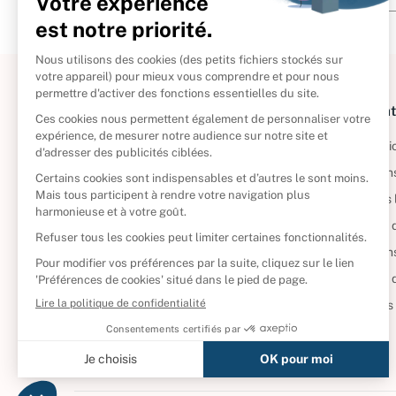
À propos
Informat
Politique de retour
Informatio
Reprendre vos livres
Condition
Qui sommes-nous ?
Mentions 
Foire aux questions
Politique 
Nos engagements
Condition
CD d'occasion
Politique
DVD d'occasion
Gérer vos
Livres d’occasion