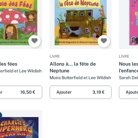
LIVRE
LIVRE
des fées
Allons à... la fête de
Nous les 
Neptune
l'enfanc
erfield et Lee Wildish
Moira Butterfield et Lee Wildish
Sarah Del
Chantal M
er
16,50 €
Ajouter
3,19 €
Ajout