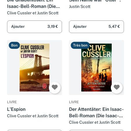
Isaac-Bell-Roman (Die
Justin Scott
Isaac-Bell-Abenteuer,
Clive Cussler et Justin Scott
Band 6)
Ajouter
3,19 €
Ajouter
5,47 €
Bon
Très bon
LIVRE
LIVRE
L'Espion
Der Attentäter: Ein Isaac-
Bell-Roman (Die Isaac-
Clive Cussler et Justin Scott
Bell-Abenteuer, Band 8)
Clive Cussler et Justin Scott