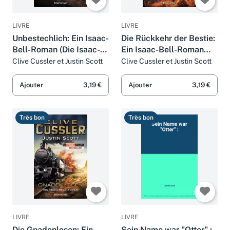
LIVRE
LIVRE
Unbestechlich: Ein Isaac-
Die Rückkehr der Bestie:
Bell-Roman (Die Isaac-
Ein Isaac-Bell-Roman
Bell-Abenteuer, Band 7)
(Die Isaac-Bell-
Clive Cussler et Justin Scott
Clive Cussler et Justin Scott
Abenteuer, Band 10)
Ajouter
3,19 €
Ajouter
3,19 €
Très bon
Très bon
LIVRE
LIVRE
Die Gnadenlosen: Ein
Sein Name war "Otter" :