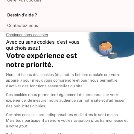
Besoin d'aide ?
Contactez-nous
International
🇪🇸
Espagne
🇩🇪
Allemagne
🇮🇹
Italie
Donner vos livres