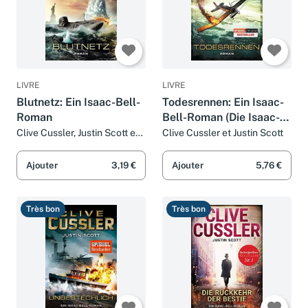
LIVRE
LIVRE
Blutnetz: Ein Isaac-Bell-
Todesrennen: Ein Isaac-
Roman
Bell-Roman (Die Isaac-
Bell-Abenteuer, Band 4)
Clive Cussler, Justin Scott et
Clive Cussler et Justin Scott
Michael Kubiak
Ajouter
3,19 €
Ajouter
5,76 €
Très bon
Très bon