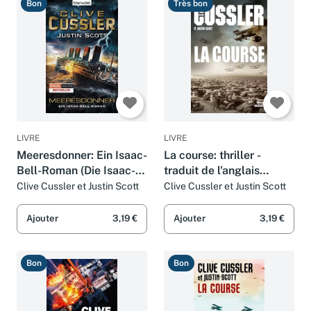
Bon
Très bon
LIVRE
LIVRE
Meeresdonner: Ein Isaac-
La course: thriller -
Bell-Roman (Die Isaac-
traduit de l'anglais
Bell-Abenteuer, Band 5)
(États-Unis) par Bernard
Clive Cussler et Justin Scott
Clive Cussler et Justin Scott
Gilles
Ajouter
3,19 €
Ajouter
3,19 €
Bon
Bon