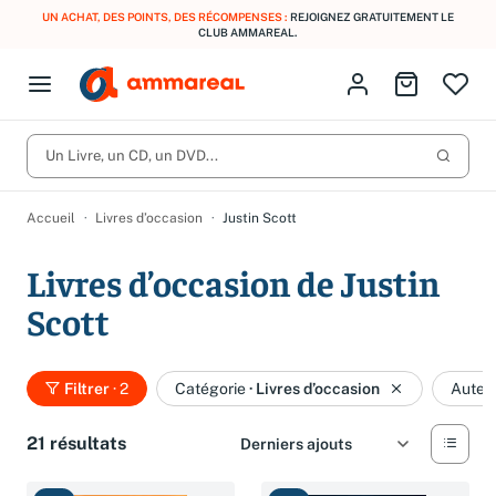
UN ACHAT, DES POINTS, DES RÉCOMPENSES :
REJOIGNEZ GRATUITEMENT LE
CLUB AMMAREAL.
Fermer le menu
Identifiez-vous
Aller au p
Open menu
Livres d’occasion
Lancer 
CD d'occasion
Un Livre, un CD, un DVD...
Produits
Catégories
DVD d'occasion
Accueil
Livres d’occasion
Justin Scott
Vinyles d'occasion
Livres d’occasion de Justin
Partitions
Scott
Culture à 1 €
Vous n'avez pas trouvé l'article que vous cherchiez ?
Activez les notifications dans votre compte pour être alerté dès
Meilleures ventes
qu'il est en stock.
Filtrer
· 2
Catégorie
·
Livres d’occasion
Auteu
Nos engagements
Créer une alerte
21 résultats