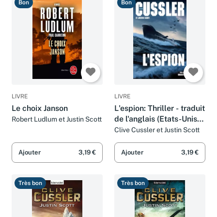
Bon
Bon
LIVRE
LIVRE
Le choix Janson
L'espion: Thriller - traduit
de l'anglais (Etats-Unis)
Robert Ludlum et Justin Scott
par François Vidonne
Clive Cussler et Justin Scott
Ajouter
3,19 €
Ajouter
3,19 €
Très bon
Très bon