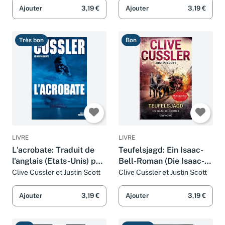
Ajouter
3,19 €
Ajouter
3,19 €
Très bon
Bon
LIVRE
LIVRE
L'acrobate: Traduit de
Teufelsjagd: Ein Isaac-
l'anglais (Etats-Unis) par
Bell-Roman (Die Isaac-
François Vidonne
Bell-Abenteuer, Band 9)
Clive Cussler et Justin Scott
Clive Cussler et Justin Scott
Ajouter
3,19 €
Ajouter
3,19 €