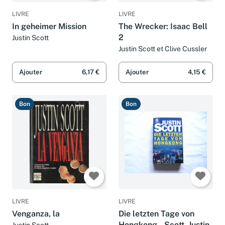
LIVRE
LIVRE
In geheimer Mission
The Wrecker: Isaac Bell
2
Justin Scott
Justin Scott et Clive Cussler
Ajouter
6,17 €
Ajouter
4,15 €
Bon
Bon
LIVRE
LIVRE
Venganza, la
Die letzten Tage von
Hongkong - Scott, Justin