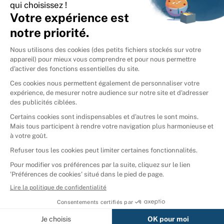
International
🇪🇸
Espagne
🇩🇪
Allemagne
🇮🇹
Italie
Donner vos livres
Ammareal © 2026
Afficher tous les résultats