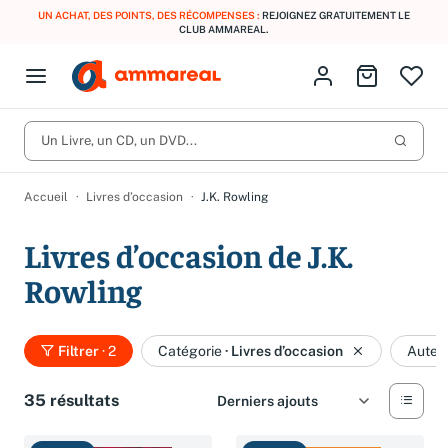
UN ACHAT, DES POINTS, DES RÉCOMPENSES :
REJOIGNEZ GRATUITEMENT LE
CLUB AMMAREAL.
Fermer le menu
Identifiez-vous
Aller au p
Open menu
Livres d’occasion
Lancer 
CD d'occasion
Un Livre, un CD, un DVD...
Produits
Catégories
DVD d'occasion
Accueil
Livres d’occasion
J.K. Rowling
Vinyles d'occasion
Livres d’occasion de J.K.
Partitions
Rowling
Culture à 1 €
Vous n'avez pas trouvé l'article que vous cherchiez ?
Activez les notifications dans votre compte pour être alerté dès
Meilleures ventes
qu'il est en stock.
Filtrer
· 2
Catégorie
·
Livres d’occasion
Auteu
Nos engagements
Créer une alerte
35 résultats