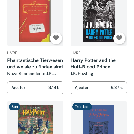
LIVRE
LIVRE
Phantastische Tierwesen
Harry Potter and the
und wo sie zu finden sind
Half-Blood Prince
[Paperback] J K Rowling
Newt Scamander et J.K.
J.K. Rowling
Rowling
Ajouter
3,19 €
Ajouter
6,37 €
Bon
Très bon