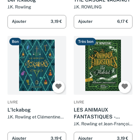
J.K. Rowling
J.K. ROWLING
Ajouter
3,19 €
Ajouter
6,17 €
Bon
Très bon
LIVRE
LIVRE
L'Ickabog
LES ANIMAUX
FANTASTIQUES -
J.K. Rowling et Clémentine
Beauvais
EDITION AUGMENTEE
J.K. Rowling et Jean-François
Ménard
DE JK
Ajouter
3,19 €
Ajouter
3,19 €