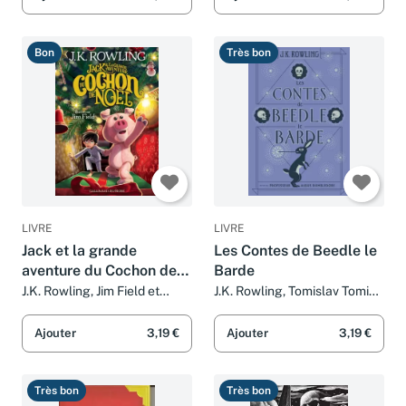
Bon
Très bon
LIVRE
LIVRE
Jack et la grande
Les Contes de Beedle le
aventure du Cochon de
Barde
Noël
J.K. Rowling, Jim Field et
J.K. Rowling, Tomislav Tomic
Jean-François Ménard
et Jean-François Ménard
Ajouter
3,19 €
Ajouter
3,19 €
Très bon
Très bon