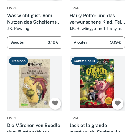
LIVRE
LIVRE
Was wichtig ist. Vom
Harry Potter und das
Nutzen des Scheiterns
verwunschene Kind. Teil
und der Kraft der
eins und zwei (Special
J.K. Rowling
J.K. Rowling, John Tiffany et
Jack Thorne
Fantasie
Rehearsal Edition Script)
(Harry Potter)
Ajouter
3,19 €
Ajouter
3,19 €
Très bon
Comme neuf
LIVRE
LIVRE
Die Märchen von Beedle
Jack et la grande
dem Barden (Harry
aventure du Cochon de