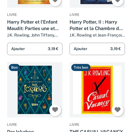
LIVRE
LIVRE
Harry Potter et l'Enfant
Harry Potter, II : Harry
Maudit: Parties une et
Potter et la Chambre des
deux
Secrets
J.K. Rowling, John Tiffany,
J.K. Rowling et Jean-François
Jack Thorne et Jean-François
Ménard
Ménard
Ajouter
3,19 €
Ajouter
3,19 €
Bon
Très bon
LIVRE
LIVRE
Der Ickabog
THE CASUAL VACANCY