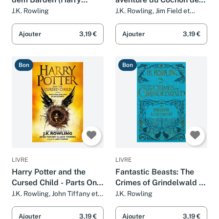
Potter): Ein Klassiker aus
Noël
J.K. Rowling
J.K. Rowling, Jim Field et
Jean-François Ménard
der Zaubererwelt von
Harry Potter
Ajouter
3,19 €
Ajouter
3,19 €
Bon
Bon
LIVRE
LIVRE
Harry Potter and the
Fantastic Beasts: The
Cursed Child - Parts One
Crimes of Grindelwald –
and Two: The Official
The Original Screenplay
J.K. Rowling, John Tiffany et
J.K. Rowling
Jack Thorne
Playscript of the Original
West End Production
Ajouter
3,19 €
Ajouter
3,19 €