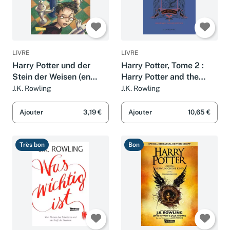
LIVRE
LIVRE
Harry Potter und der
Harry Potter, Tome 2 :
Stein der Weisen (en
Harry Potter and the
allemand)
Chamber of Secrets :
J.K. Rowling
J.K. Rowling
Ravenclaw 20th
Anniversary Edition
Ajouter
3,19 €
Ajouter
10,65 €
Très bon
Bon