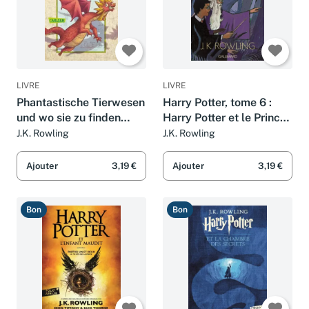
LIVRE
LIVRE
Phantastische Tierwesen
Harry Potter, tome 6 :
und wo sie zu finden
Harry Potter et le Prince
sind: Harry Potters
de sang mêlé
J.K. Rowling
J.K. Rowling
Schulbücher. Vorw. v.
Albus Dumbledore
Ajouter
3,19 €
Ajouter
3,19 €
Bon
Bon