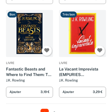
Bon
Très bon
LIVRE
LIVRE
Fantastic Beasts and
La Vacant Imprevista
Where to Find Them: The
(EMPURIES
Original Screenplay
NARRATIVA)
J.K. Rowling
J.K. Rowling
Ajouter
3,19 €
Ajouter
3,29 €