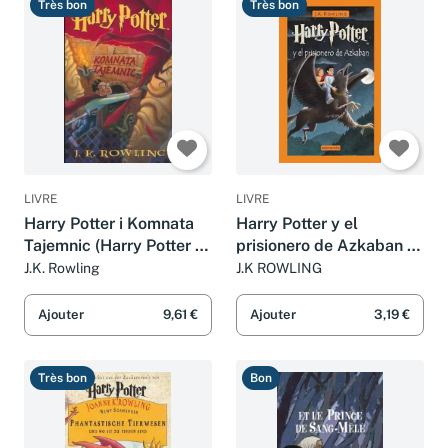
Très bon
Très bon
LIVRE
LIVRE
Harry Potter i Komnata
Harry Potter y el
Tajemnic (Harry Potter &
prisionero de Azkaban /
the Chamber of Secrets)
Harry Potter and the
J.K. Rowling
J.K ROWLING
Prisoner of Azkaban
Ajouter
9,61 €
Ajouter
3,19 €
Très bon
Bon