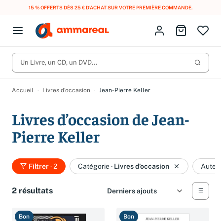
15 % OFFERTS DÈS 25 € D’ACHAT SUR VOTRE PREMIÈRE COMMANDE.
Fermer le menu
Identifiez-vous
Aller au p
Open menu
Livres d’occasion
Lancer 
Un Livre, un CD, un DVD...
CD d'occasion
Produits
Catégories
DVD d'occasion
Accueil
Livres d’occasion
Jean-Pierre Keller
Vinyles d'occasion
Livres d’occasion de Jean-
Partitions
Pierre Keller
Culture à 1 €
Vous n'avez pas trouvé l'article que vous cherchiez ?
Activez les notifications dans votre compte pour être alerté dès
Filtrer
· 2
Catégorie
·
Livres d’occasion
Auteu
Meilleures ventes
qu'il est en stock.
Nos engagements
Créer une alerte
2 résultats
Bon
Bon