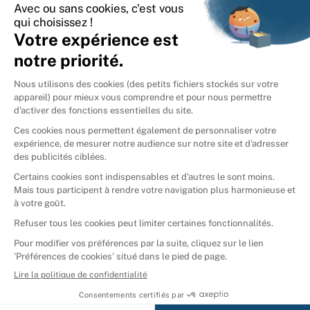
International
🇪🇸
Espagne
🇩🇪
Allemagne
🇮🇹
Italie
Donner vos livres
Ammareal © 2026