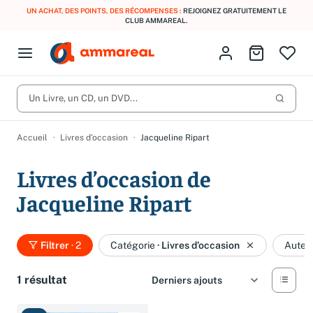
UN ACHAT, DES POINTS, DES RÉCOMPENSES :
REJOIGNEZ GRATUITEMENT LE
CLUB AMMAREAL.
Fermer le menu
Identifiez-vous
Aller au p
Open menu
Livres d’occasion
Lancer 
CD d'occasion
Un Livre, un CD, un DVD...
Produits
Catégories
DVD d'occasion
Accueil
Livres d’occasion
Jacqueline Ripart
Vinyles d'occasion
Livres d’occasion de
Partitions
Jacqueline Ripart
Culture à 1 €
Vous n'avez pas trouvé l'article que vous cherchiez ?
Activez les notifications dans votre compte pour être alerté dès
Meilleures ventes
qu'il est en stock.
Filtrer
· 2
Catégorie
·
Livres d’occasion
Auteu
Nos engagements
Créer une alerte
1 résultat