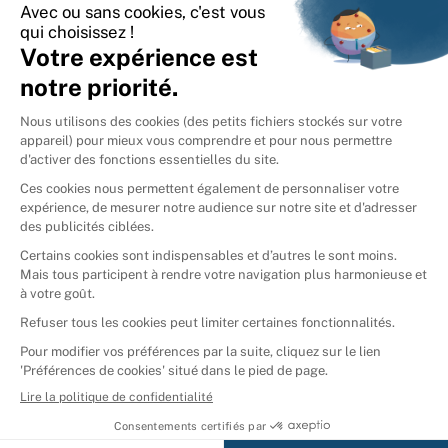
International
🇪🇸
Espagne
🇩🇪
Allemagne
🇮🇹
Italie
Donner vos livres
Ammareal © 2026