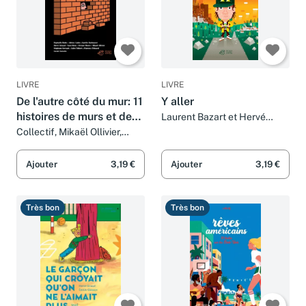
LIVRE
LIVRE
De l'autre côté du mur: 11
Y aller
histoires de murs et de
Laurent Bazart et Hervé
Giraud
frontières
Collectif, Mikaël Ollivier,
Raphaële Botte, Colin Thibert,
Florence Thinard, Adrien
Ajouter
3,19 €
Ajouter
3,19 €
Cadot, Aurélie Darbouret,
Sarah Turoche dromery,
Stéphane Servant, Viviane
Très bon
Très bon
Moore, Yann Mens et Hervé
Giraud