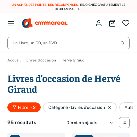
UN ACHAT, DES POINTS, DES RÉCOMPENSES :
REJOIGNEZ GRATUITEMENT LE
CLUB AMMAREAL.
Fermer le menu
Identifiez-vous
Aller au p
Open menu
Livres d’occasion
Lancer 
CD d'occasion
Un Livre, un CD, un DVD...
Produits
Catégories
DVD d'occasion
Accueil
Livres d’occasion
Hervé Giraud
Vinyles d'occasion
Livres d’occasion de Hervé
Partitions
Giraud
Culture à 1 €
Vous n'avez pas trouvé l'article que vous cherchiez ?
Activez les notifications dans votre compte pour être alerté dès
Meilleures ventes
qu'il est en stock.
Filtrer
· 2
Catégorie
·
Livres d’occasion
Auteu
Nos engagements
Créer une alerte
25 résultats