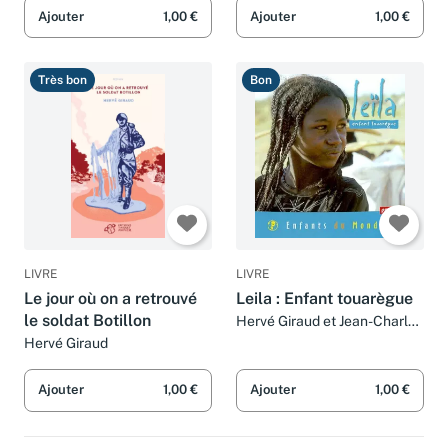
Ajouter
1,00 €
Ajouter
1,00 €
Très bon
Bon
LIVRE
LIVRE
Le jour où on a retrouvé
Leila : Enfant touarègue
le soldat Botillon
Hervé Giraud et Jean-Charles
Rey
Hervé Giraud
Ajouter
1,00 €
Ajouter
1,00 €