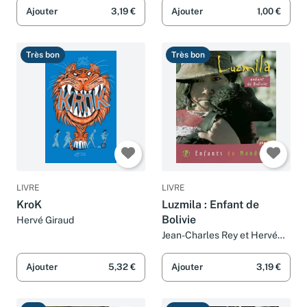
Ajouter
3,19 €
Ajouter
1,00 €
Très bon
Très bon
LIVRE
LIVRE
KroK
Luzmila : Enfant de
Bolivie
Hervé Giraud
Jean-Charles Rey et Hervé
Giraud
Ajouter
5,32 €
Ajouter
3,19 €