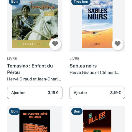
Bon
Très bon
LIVRE
LIVRE
Tomasino : Enfant du
Sables noirs
Pérou
Hervé Giraud et Clément
Thoby
Hervé Giraud et Jean-Charles
Rey
Ajouter
3,19 €
Ajouter
3,19 €
Bon
Bon