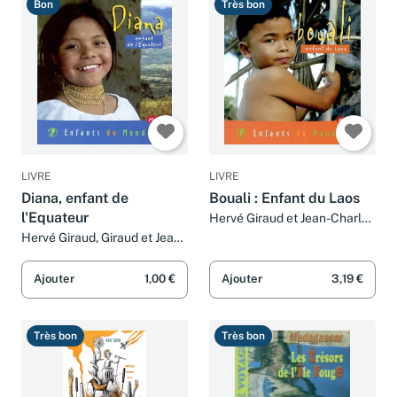
Bon
Très bon
LIVRE
LIVRE
Diana, enfant de
Bouali : Enfant du Laos
l'Equateur
Hervé Giraud et Jean-Charles
Rey
Hervé Giraud, Giraud et Jean-
Charles Rey
Ajouter
1,00 €
Ajouter
3,19 €
Très bon
Très bon