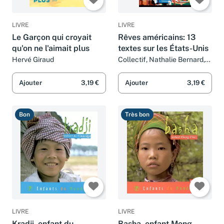
LIVRE
LIVRE
Le Garçon qui croyait
Rêves américains: 13
qu'on ne l'aimait plus
textes sur les États-Unis
Hervé Giraud
Collectif, Nathalie Bernard,
Raphaële Botte, Adrien
Cadot, Manu Causse, Hervé
Ajouter
3,19 €
Ajouter
3,19 €
Giraud, Charles Lamoureux,
Mikaël Ollivier, Olivier Roux,
Stéphane Servant, Colin
Bon
Très bon
Thibert, Florence Thinard,
Sarah Turoche dromery et
Jan Witlof
LIVRE
LIVRE
Kradji, enfant du
Basha, enfant Mong-