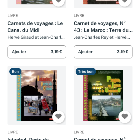
LIVRE
LIVRE
Carnets de voyages : Le
Carnet de voyages, N°
Canal du Midi
43 : Le Maroc : Terre du
Maghreb
Hervé Giraud et Jean-Charles
Jean-Charles Rey et Hervé
Rey
Giraud
Ajouter
3,19 €
Ajouter
3,19 €
Bon
Très bon
LIVRE
LIVRE
Istanbul, Porte de
Carnet de voyages, N°