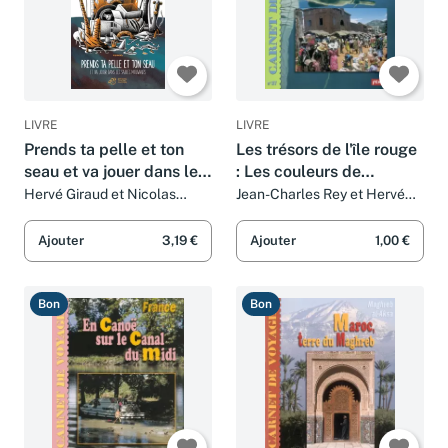
LIVRE
LIVRE
Prends ta pelle et ton
Les trésors de l'île rouge
seau et va jouer dans les
: Les couleurs de
sables mouvants
Madagascar
Hervé Giraud et Nicolas
Jean-Charles Rey et Hervé
Barrome
Giraud
Ajouter
3,19 €
Ajouter
1,00 €
Bon
Bon