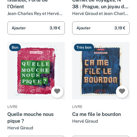
l'Orient
38 : Prague, un joyau de
la Couronne : Cathédrale,
Jean-Charles Rey et Hervé
Hervé Giraud et Jean-Charles
Giraud
Rey
palais, remparts, ruelles,
ponts, églises
Ajouter
3,19 €
Ajouter
3,19 €
Bon
Très bon
LIVRE
LIVRE
Quelle mouche nous
Ca me file le bourdon
pique ?
Hervé Giraud
Hervé Giraud