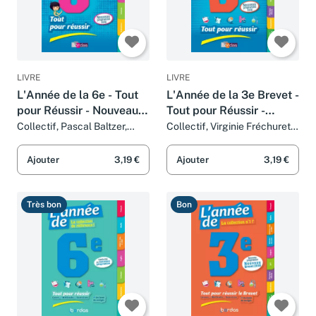
LIVRE
LIVRE
L'Année de la 6e - Tout
L'Année de la 3e Brevet -
pour Réussir - Nouveau
Tout pour Réussir -
programme 2016
Nouveau programme
Collectif, Pascal Baltzer,
Collectif, Virginie Fréchuret,
Anne Horrenberger,
François Martin, Volker
2016
Guillaume Dumont, Jean-Luc
Theinhardt, Jean-Luc
Ajouter
3,19 €
Ajouter
3,19 €
Guérin, Laurent Kling et
Thouard, Colonel Moutarde,
Vincent Landrin
Guillaume Dumont et
Christophe Verdenal
Très bon
Bon