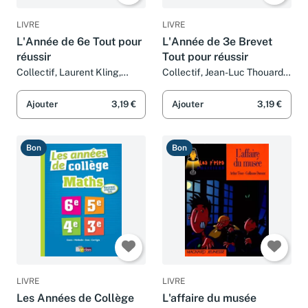
LIVRE
LIVRE
L'Année de 6e Tout pour
L'Année de 3e Brevet
réussir
Tout pour réussir
Collectif, Laurent Kling,
Collectif, Jean-Luc Thouard,
Guillaume Dumont, Anne
Guillaume Dumont,
Horrenberger, Pascal Baltzer,
Christophe Verdenal, Colonel
Ajouter
3,19 €
Ajouter
3,19 €
Jean-Luc Guérin et Vincent
Moutarde, Virginie Fréchuret,
Landrin
François Martin et Volker
Theinhardt
Bon
Bon
LIVRE
LIVRE
Les Années de Collège
L'affaire du musée