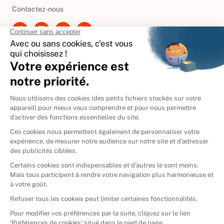
Contactez-nous
International
🇪🇸
Espagne
🇩🇪
Allemagne
🇮🇹
Italie
Donner vos livres