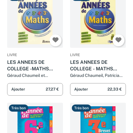
Bon
Très bon
LIVRE
LIVRE
LES ANNEES DE
LES ANNEES DE
COLLEGE -MATHS
COLLEGE - MATHS
(Ancienne Edition)
(Ancienne Edition)
Géraud Chaumeil et
Géraud Chaumeil, Patricia
Guillaume Dumont
Hennequin et Guillaume
Dumont
Ajouter
27,27 €
Ajouter
22,33 €
Très bon
Très bon