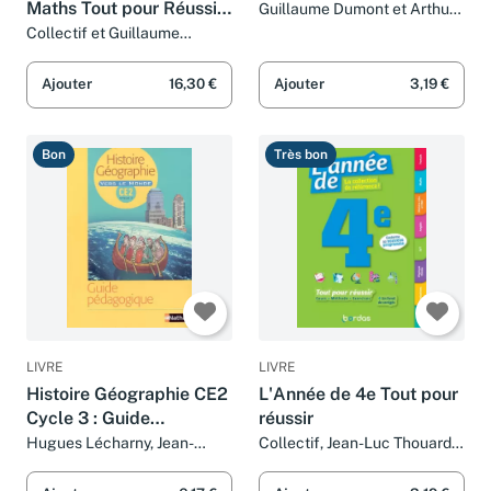
Maths Tout pour Réussir
Guillaume Dumont et Arthur
Ténor
- Nouveau programme
Collectif et Guillaume
Dumont
2016
Ajouter
16,30 €
Ajouter
3,19 €
Bon
Très bon
LIVRE
LIVRE
Histoire Géographie CE2
L'Année de 4e Tout pour
Cycle 3 : Guide
réussir
pédagogique
Hugues Lécharny, Jean-
Collectif, Jean-Luc Thouard,
Pierre Chevalier, Monique
Guillaume Dumont, Colonel