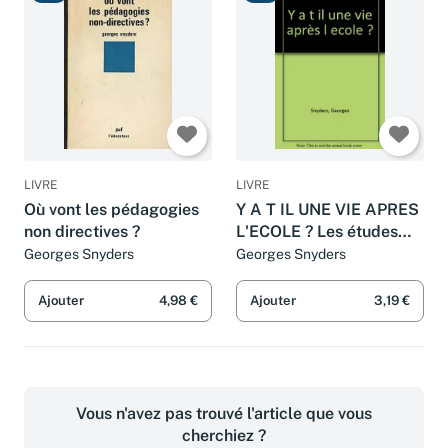
LIVRE
LIVRE
Où vont les pédagogies
Y A T IL UNE VIE APRES
non directives ?
L'ECOLE ? Les études
après les études, quelle
Georges Snyders
Georges Snyders
joie
Ajouter
4,98 €
Ajouter
3,19 €
Vous n'avez pas trouvé l'article que vous
cherchiez ?