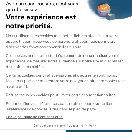
International
🇪🇸
Espagne
🇩🇪
Allemagne
🇮🇹
Italie
Donner vos livres
Ammareal © 2026