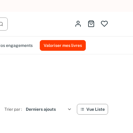
Identifiez-vous
Aller au panier
Lancer la recherche
os engagements
Valoriser mes livres
Trier par :
Vue Liste