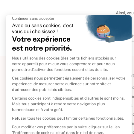
Ainsi, vo
À propos
Informat
Politique de retour
Informatio
Reprendre vos livres
Condition
Qui sommes-nous ?
Mentions 
Foire aux questions
Politique 
Nos engagements
Condition
CD d'occasion
Politique