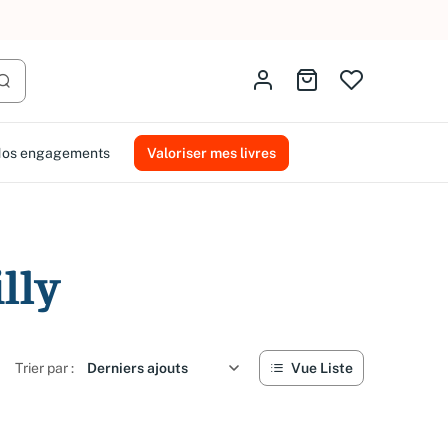
Identifiez-vous
Aller au panier
Lancer la recherche
os engagements
Valoriser mes livres
lly
Trier par :
Vue Liste