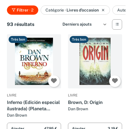
Filtrer
· 2
Catégorie
·
Livres d’occasion
Auteu
93 résultats
Très bon
Très bon
LIVRE
LIVRE
Inferno (Edición especial
Brown, D: Origin
ilustrada) (Planeta
Dan Brown
Internacional)
Dan Brown
Ajouter
47,95 €
Ajouter
3,19 €