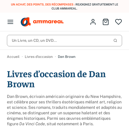
UN ACHAT, DES POINTS, DES RÉCOMPENSES :
REJOIGNEZ GRATUITEMENT LE
CLUB AMMAREAL.
Fermer le menu
Identifiez-vous
Aller au p
Open menu
Livres d’occasion
Lancer 
CD d'occasion
Un Livre, un CD, un DVD...
Produits
Catégories
DVD d'occasion
Accueil
Livres d’occasion
Dan Brown
Vinyles d'occasion
Livres d’occasion de Dan
Partitions
Brown
Culture à 1 €
Vous n'avez pas trouvé l'article que vous cherchiez ?
Activez les notifications dans votre compte pour être alerté dès
Dan Brown, écrivain américain originaire du New Hampshire,
Meilleures ventes
qu'il est en stock.
est célèbre pour ses thrillers ésotériques mêlant art, religion
et science. Ses romans, traduits mondialement et adaptés au
Nos engagements
Créer une alerte
cinéma, se distinguent par un suspense haletant et des
énigmes historiques. Parmi ses œuvres emblématiques
figure
Da Vinci Code
, situé notamment à Paris.