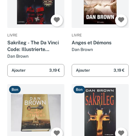
LIVRE
LIVRE
Sakrileg - The Da Vinci
Anges et Démons
Code: Illustrierte
Dan Brown
Ausgabe (Robert
Dan Brown
Langdon, Band 2)
Ajouter
3,19 €
Ajouter
3,19 €
Bon
Bon