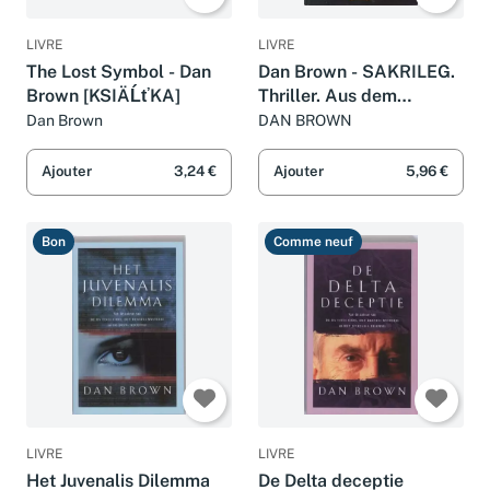
LIVRE
LIVRE
The Lost Symbol - Dan
Dan Brown - SAKRILEG.
Brown [KSIÄĹťKA]
Thriller. Aus dem
Amerikanischen von Piet
Dan Brown
DAN BROWN
van Poll
Ajouter
3,24 €
Ajouter
5,96 €
Bon
Comme neuf
LIVRE
LIVRE
Het Juvenalis Dilemma
De Delta deceptie