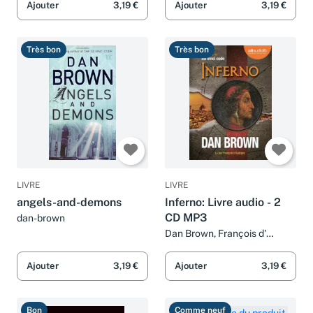
Ajouter
3,19 €
Ajouter
3,19 €
Très bon
Très bon
LIVRE
LIVRE
angels-and-demons
Inferno: Livre audio - 2
CD MP3
dan-brown
Dan Brown, François d'
Aubigny, Dominique Defert et
Carole Delporte
Ajouter
3,19 €
Ajouter
3,19 €
Bon
Comme neuf