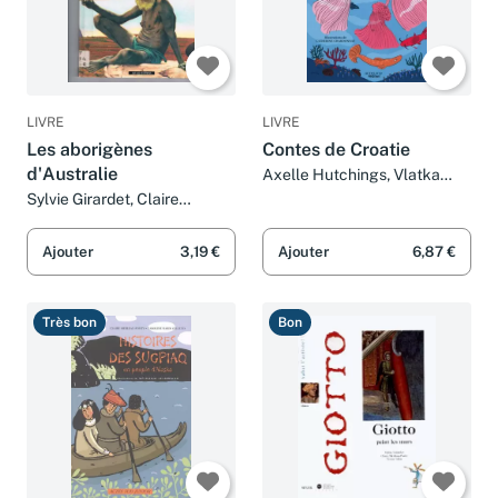
LIVRE
LIVRE
Les aborigènes
Contes de Croatie
d'Australie
Axelle Hutchings, Vlatka
Valentic, Catherine
Sylvie Girardet, Claire
Chardonnay et Claire
Merleau-Ponty, Anne Tardy et
Merleau-Ponty
France) Musée en herbe
Ajouter
3,19 €
Ajouter
6,87 €
(Paris
Très bon
Bon