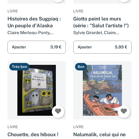
LIVRE
LIVRE
Histoires des Sugpiaq :
Giotto peint les murs
Un peuple d'Alaska
(série : "Salut l'artiste !")
Claire Merleau-Ponty,
Sylvie Girardet, Claire
Caroline Nardi Gilletta et
Merleau-ponty et Nestor
Mélisande Luthringer
Salas
Ajouter
3,19 €
Ajouter
5,93 €
Très bon
Bon
LIVRE
LIVRE
Chouette, des hiboux !
Nalumalik, celui qui ne