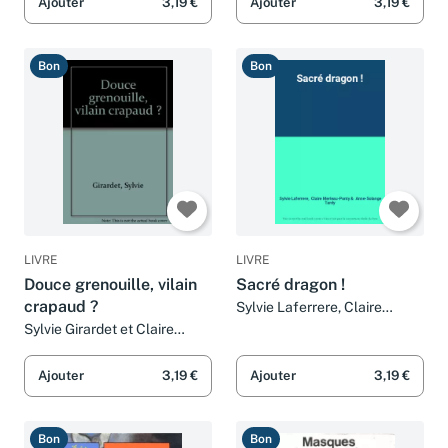
Anne-Solange Tardy
Ajouter
3,19 €
Ajouter
3,19 €
Bon
Bon
LIVRE
LIVRE
Douce grenouille, vilain
Sacré dragon !
crapaud ?
Sylvie Laferrere, Claire
Merleau-Ponty et Anne-
Sylvie Girardet et Claire
Solange Tardy
Merleau-Ponty
Ajouter
3,19 €
Ajouter
3,19 €