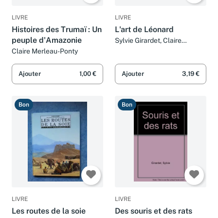
LIVRE
LIVRE
Histoires des Trumaï : Un
L'art de Léonard
peuple d'Amazonie
Sylvie Girardet, Claire
Merleau-Ponty et Nestor
Claire Merleau-Ponty
Salas
Ajouter
1,00 €
Ajouter
3,19 €
Bon
Bon
LIVRE
LIVRE
Les routes de la soie
Des souris et des rats