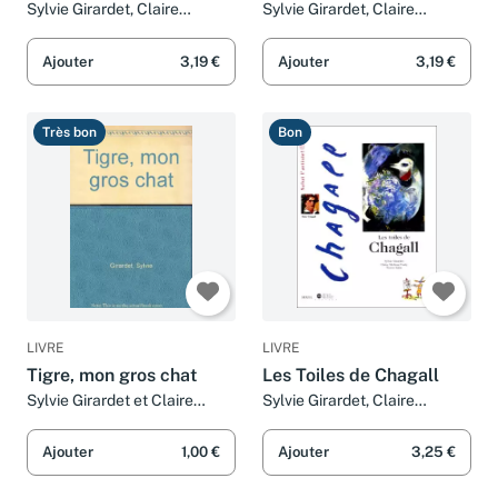
Sylvie Girardet, Claire
Sylvie Girardet, Claire
Merleau-Ponty, Anne Tardy et
Merleau-Ponty et Anne-
France) Musée en herbe
Solange Tardy
Ajouter
3,19 €
Ajouter
3,19 €
(Paris
Très bon
Bon
LIVRE
LIVRE
Tigre, mon gros chat
Les Toiles de Chagall
Sylvie Girardet et Claire
Sylvie Girardet, Claire
Merleau-Ponty
Merleau-Ponty et Nestor
Salas
Ajouter
1,00 €
Ajouter
3,25 €