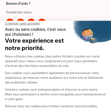
Besoin d'aide ?
Contactez-nous
International
🇪🇸
Espagne
🇩🇪
Allemagne
🇮🇹
Italie
Donner vos livres