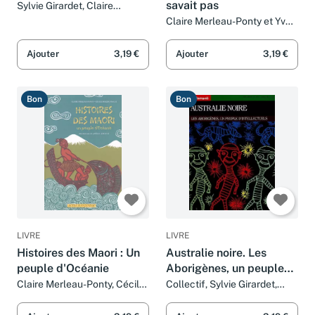
savait pas
Sylvie Girardet, Claire
Merleau-Ponty, Anne-
Claire Merleau-Ponty et Yves
Solange Tardy et Fernando
Calarnou
Puig Rosado
Ajouter
3,19 €
Ajouter
3,19 €
Bon
Bon
LIVRE
LIVRE
Histoires des Maori : Un
Australie noire. Les
peuple d'Océanie
Aborigènes, un peuple
d'intellectuels
Claire Merleau-Ponty, Cécile
Collectif, Sylvie Girardet,
Mozziconacci et Joëlle Jolivet
Claire Merleau-Ponty et