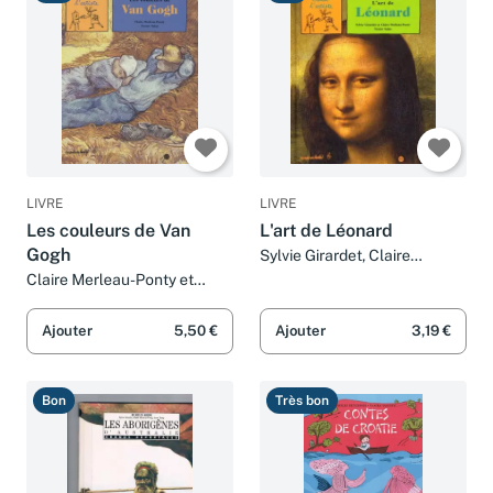
Bon
Bon
LIVRE
LIVRE
Les couleurs de Van
L'art de Léonard
Gogh
Sylvie Girardet, Claire
Merleau-Ponty et Nestor
Claire Merleau-Ponty et
Salas
Nestor Salas
Ajouter
5,50 €
Ajouter
3,19 €
Bon
Très bon