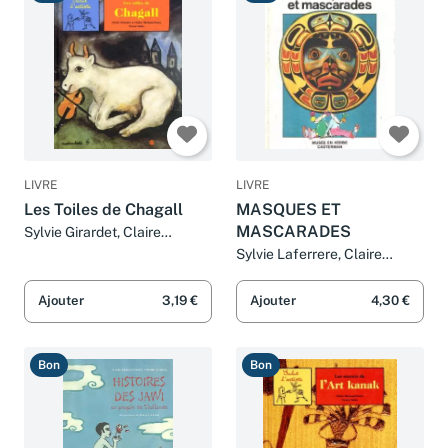
Bon
Bon
LIVRE
LIVRE
Les Toiles de Chagall
MASQUES ET
MASCARADES
Sylvie Girardet, Claire
Merleau-Ponty et Nestor
Sylvie Laferrere, Claire
Salas
Merleau-Ponty et Anne-
Solange Tardy
Ajouter
3,19 €
Ajouter
4,30 €
Bon
Bon