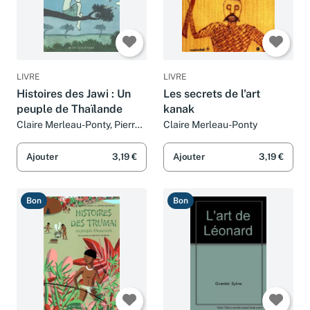
LIVRE
LIVRE
Histoires des Jawi : Un
Les secrets de l'art
peuple de Thaïlande
kanak
Claire Merleau-Ponty, Pierre
Claire Merleau-Ponty
Le Roux et Peggy Adam
Ajouter
3,19 €
Ajouter
3,19 €
Bon
Bon