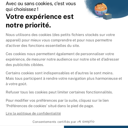
International
🇪🇸
Espagne
🇩🇪
Allemagne
🇮🇹
Italie
Donner vos livres
Ammareal © 2026