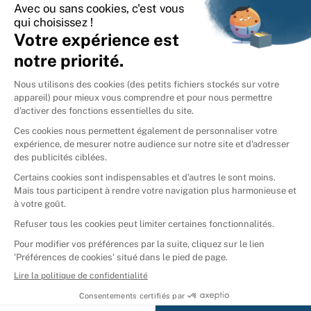
International
🇪🇸
Espagne
🇩🇪
Allemagne
🇮🇹
Italie
Donner vos livres
Ammareal © 2026