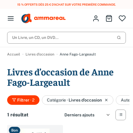
15 % OFFERTS DÈS 25 € D’ACHAT SUR VOTRE PREMIÈRE COMMANDE.
Fermer le menu
Identifiez-vous
Aller au p
Open menu
Livres d’occasion
Lancer 
Un Livre, un CD, un DVD...
CD d'occasion
Produits
Catégories
DVD d'occasion
Accueil
Livres d’occasion
Anne Fago-Largeault
Vinyles d'occasion
Livres d’occasion de Anne
Partitions
Fago-Largeault
Culture à 1 €
Vous n'avez pas trouvé l'article que vous cherchiez ?
Activez les notifications dans votre compte pour être alerté dès
Filtrer
· 2
Catégorie
·
Livres d’occasion
Auteu
Meilleures ventes
qu'il est en stock.
Nos engagements
Créer une alerte
1 résultat
Bon