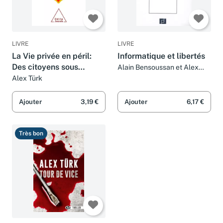
LIVRE
LIVRE
La Vie privée en péril:
Informatique et libertés
Des citoyens sous
Alain Bensoussan et Alex
Türk
contrôle
Alex Türk
Ajouter
3,19 €
Ajouter
6,17 €
Très bon