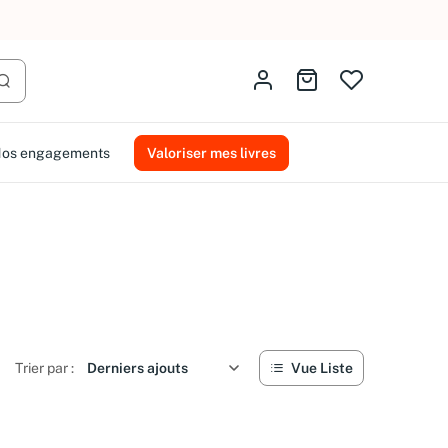
Identifiez-vous
Aller au panier
Lancer la recherche
os engagements
Valoriser mes livres
Trier par :
Vue Liste