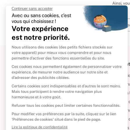
Ainsi, vo
À propos
Informat
Politique de retour
Informatio
Reprendre vos livres
Condition
Qui sommes-nous ?
Mentions 
Foire aux questions
Politique 
Nos engagements
Condition
CD d'occasion
Politique
DVD d'occasion
Gérer vos