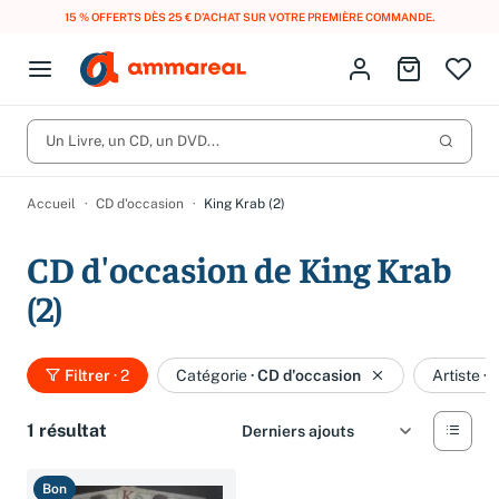
15 % OFFERTS DÈS 25 € D’ACHAT SUR VOTRE PREMIÈRE COMMANDE.
Fermer le menu
Identifiez-vous
Aller au p
Open menu
Livres d’occasion
Lancer 
Un Livre, un CD, un DVD...
CD d'occasion
Produits
Catégories
DVD d'occasion
Accueil
CD d'occasion
King Krab (2)
Vinyles d'occasion
CD d'occasion de King Krab
Partitions
(2)
Culture à 1 €
Vous n'avez pas trouvé l'article que vous cherchiez ?
Activez les notifications dans votre compte pour être alerté dès
Filtrer
· 2
Catégorie
·
CD d'occasion
Artiste
·
K
Meilleures ventes
qu'il est en stock.
Nos engagements
Créer une alerte
1 résultat
Bon