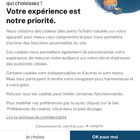
International
🇪🇸
Espagne
🇩🇪
Allemagne
🇮🇹
Italie
Donner vos livres
Ammareal © 2026
Afficher tous les résultats