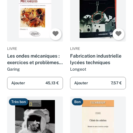
LIVRE
LIVRE
Les ondes mécaniques :
Fabrication industrielle
exercices et problèmes
lycées techniques
corrigés et commentés,
Garing
Longeot
posés à l'écrit et à l'oral
des concours
Ajouter
45,13 €
Ajouter
7,57 €
Très bon
Bon