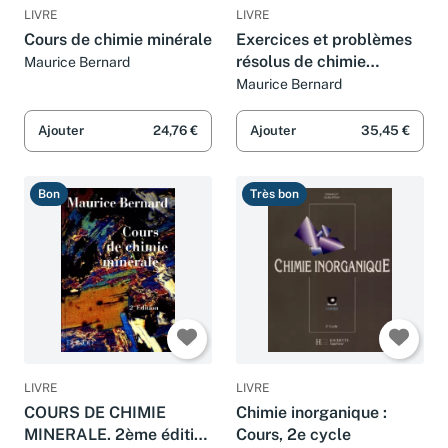
LIVRE
LIVRE
Cours de chimie minérale
Exercices et problèmes
résolus de chimie
Maurice Bernard
minérale
Maurice Bernard
Ajouter
24,76 €
Ajouter
35,45 €
Bon
Très bon
LIVRE
LIVRE
COURS DE CHIMIE
Chimie inorganique :
MINERALE. 2ème édition
Cours, 2e cycle