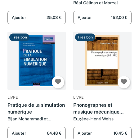
Réal Gélinas et Marcel
Lambert
Ajouter
25,03 €
Ajouter
152,00 €
Très bon
Très bon
LIVRE
LIVRE
Pratique de la simulation
Phonographes et
numérique
musique mécanique
(Éd.1930)
Bijan Mohammadi et
Eugène-Henri Weiss
Jacques-Hervé Saïac
Ajouter
64,48 €
Ajouter
16,45 €