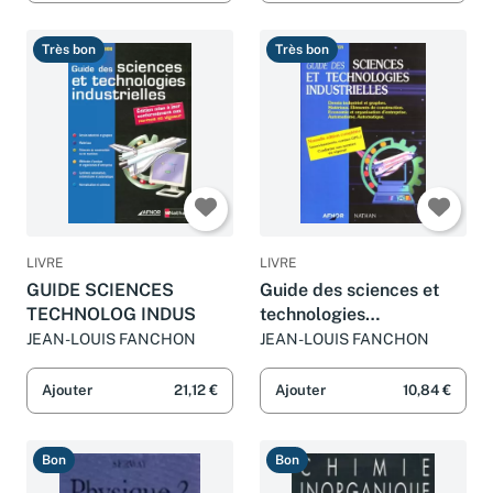
Très bon
Très bon
LIVRE
LIVRE
GUIDE SCIENCES
Guide des sciences et
TECHNOLOG INDUS
technologies
industrielles.
JEAN-LOUIS FANCHON
JEAN-LOUIS FANCHON
Ajouter
21,12 €
Ajouter
10,84 €
Bon
Bon