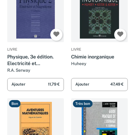
LIVRE
LIVRE
Physique, 3e édition.
Chimie inorganique
Electricité et
Huheey
magnétisme, volume 2
R.A. Serway
Ajouter
11,79 €
Ajouter
47,49 €
Bon
Très bon