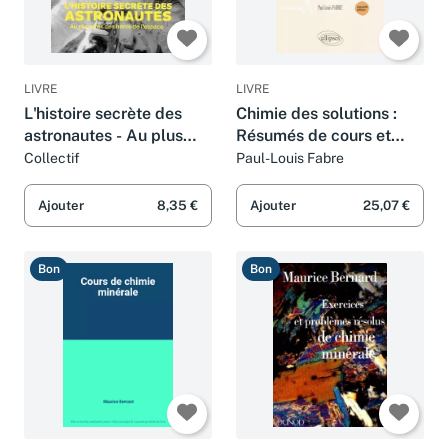
LIVRE
LIVRE
L'histoire secrète des
Chimie des solutions :
astronautes - Au plus
Résumés de cours et
près des héros de
exercices corrigés
Collectif
Paul-Louis Fabre
l'espace
Ajouter
8,35 €
Ajouter
25,07 €
Bon
Bon