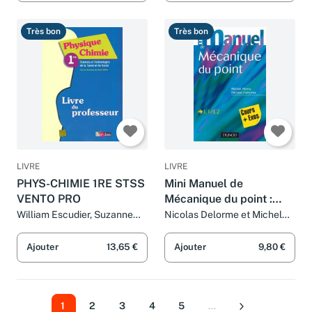
Très bon
Très bon
LIVRE
LIVRE
PHYS-CHIMIE 1RE STSS
Mini Manuel de
VENTO PRO
Mécanique du point :
Cours et exercices
William Escudier, Suzanne
Nicolas Delorme et Michel
Beaufils, Brigitte Gobert,
Henry
corrigés
Denis Regaud, Fredéric
Ajouter
13,65 €
Ajouter
9,80 €
Tapiero, Gérard Vidal et René
Vento
1
2
3
4
5
...
Suivant