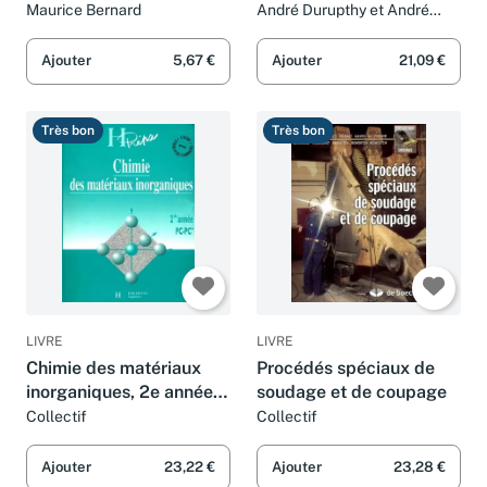
revue et augmentée
Maurice Bernard
André Durupthy et André
Casalot
Ajouter
5,67 €
Ajouter
21,09 €
Très bon
Très bon
LIVRE
LIVRE
Chimie des matériaux
Procédés spéciaux de
inorganiques, 2e année
soudage et de coupage
PC - PC*
Collectif
Collectif
Ajouter
23,22 €
Ajouter
23,28 €