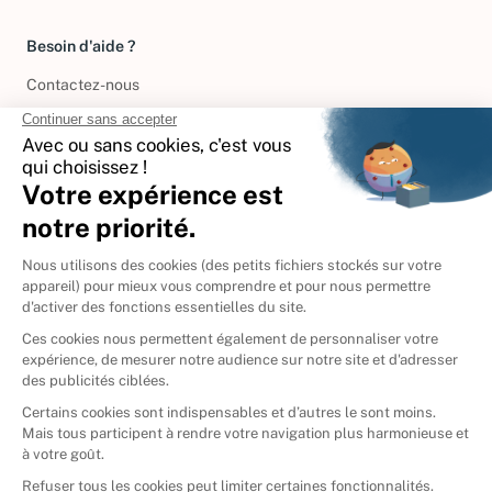
Besoin d'aide ?
Contactez-nous
International
🇪🇸
Espagne
🇩🇪
Allemagne
🇮🇹
Italie
Donner vos livres