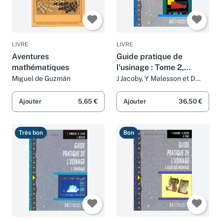
LIVRE
LIVRE
Aventures
Guide pratique de
mathématiques
l'usinage : Tome 2,
Tournage
Miguel de Guzmán
J Jacoby, Y Malesson et D
Ricque
Ajouter
5,65 €
Ajouter
36,50 €
Très bon
Bon