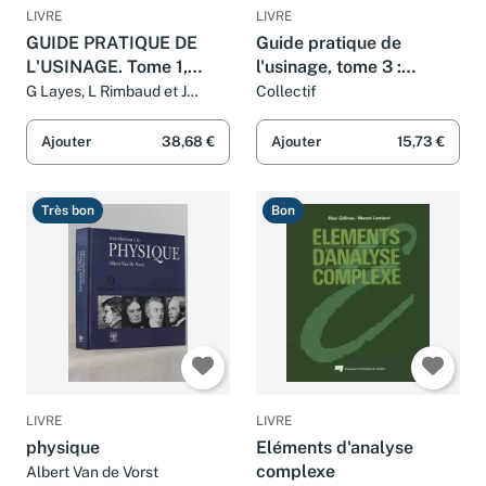
LIVRE
LIVRE
GUIDE PRATIQUE DE
Guide pratique de
L'USINAGE. Tome 1,
l'usinage, tome 3 :
Fraisage
ajustage, montage
G Layes, L Rimbaud et J
Collectif
Moulin
Ajouter
38,68 €
Ajouter
15,73 €
Très bon
Bon
LIVRE
LIVRE
physique
Eléments d'analyse
complexe
Albert Van de Vorst