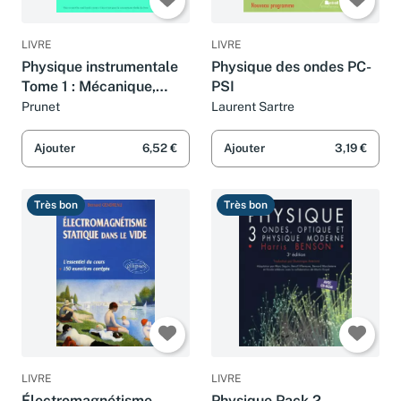
LIVRE
LIVRE
Physique instrumentale
Physique des ondes PC-
Tome 1 : Mécanique,
PSI
phénomènes vibratoires
Prunet
Laurent Sartre
Ajouter
6,52 €
Ajouter
3,19 €
Très bon
Très bon
LIVRE
LIVRE
Électromagnétisme
Physique Pack 2