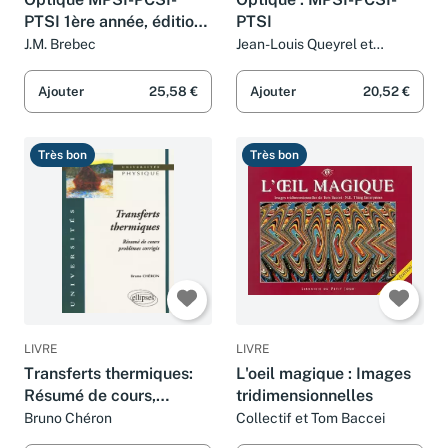
PTSI 1ère année, édition
PTSI
2003 : Cours et
J.M. Brebec
Jean-Louis Queyrel et
Jacques Mesplède
exercices corrigés
Ajouter
25,58 €
Ajouter
20,52 €
Très bon
Très bon
LIVRE
LIVRE
Transferts thermiques:
L'oeil magique : Images
Résumé de cours,
tridimensionnelles
problèmes corrigés
Bruno Chéron
Collectif et Tom Baccei