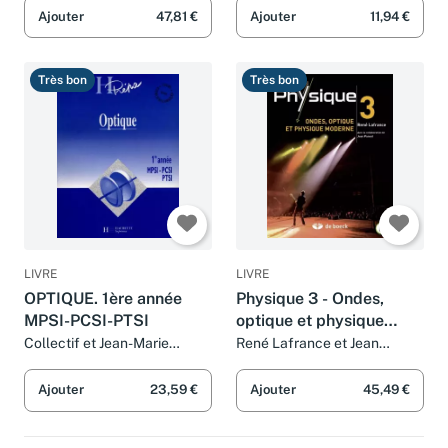
Ajouter
47,81 €
Ajouter
11,94 €
Très bon
Très bon
LIVRE
LIVRE
OPTIQUE. 1ère année
Physique 3 - Ondes,
MPSI-PCSI-PTSI
optique et physique
moderne (2015)
Collectif et Jean-Marie
René Lafrance et Jean
Brébec
Parent
Ajouter
23,59 €
Ajouter
45,49 €