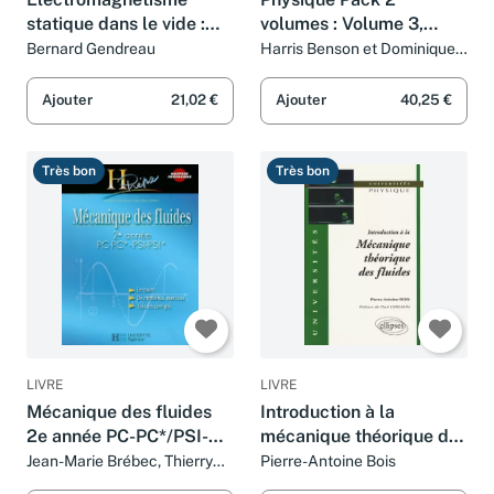
statique dans le vide :
volumes : Volume 3,
L'essentiel du cours +
Ondes, optique et
Bernard Gendreau
Harris Benson et Dominique
Amrouni
150 exercices corrigés
physique moderne avec
solutions et corrigé des
Ajouter
21,02 €
Ajouter
40,25 €
problèmes (1Cédérom)
Très bon
Très bon
LIVRE
LIVRE
Mécanique des fluides
Introduction à la
2e année PC-PC*/PSI-
mécanique théorique des
PSI*
fluides
Jean-Marie Brébec, Thierry
Pierre-Antoine Bois
Desmarais, Alain Favier, Marc