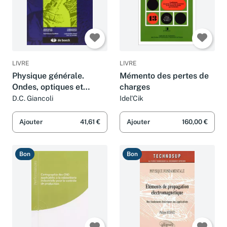
LIVRE
LIVRE
Physique générale.
Mémento des pertes de
Ondes, optiques et
charges
physique moderne
D.C. Giancoli
Idel'Cik
Ajouter
41,61 €
Ajouter
160,00 €
Bon
Bon