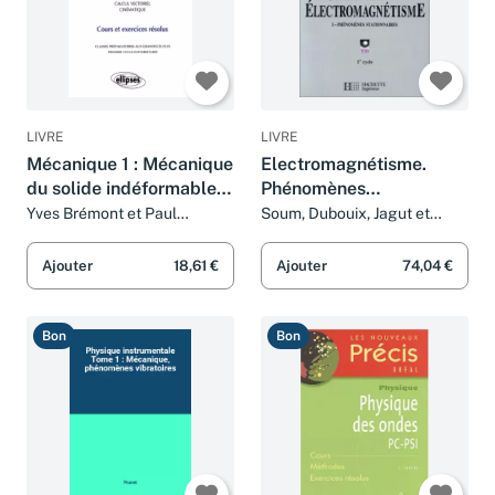
LIVRE
LIVRE
Mécanique 1 : Mécanique
Electromagnétisme.
du solide indéformable,
Phénomènes
Calcul vectoriel,
stationnaires
Yves Brémont et Paul
Soum, Dubouix, Jagut et
Réocreux
Denizart
Cinématique, Cours et
exercices résolus
Ajouter
18,61 €
Ajouter
74,04 €
Bon
Bon