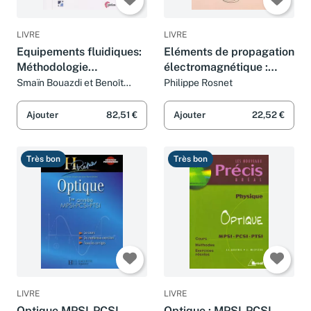
LIVRE
LIVRE
Equipements fluidiques:
Eléments de propagation
Méthodologie
électromagnétique :
d'évaluation du SIL
Physique fondamentale
Smaïn Bouazdi et Benoît
Philippe Rosnet
Duchazeaubeneix
Ajouter
82,51 €
Ajouter
22,52 €
Très bon
Très bon
LIVRE
LIVRE
Optique MPSI-PCSI-
Optique : MPSI-PCSI-