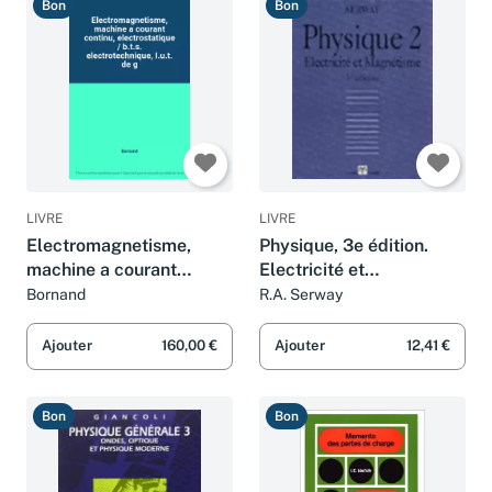
Bon
Bon
LIVRE
LIVRE
Electromagnetisme,
Physique, 3e édition.
machine a courant
Electricité et
continu, electrostatique /
magnétisme, volume 2
Bornand
R.A. Serway
b.t.s. electrotechnique,
I.u.t. de g
Ajouter
160,00 €
Ajouter
12,41 €
Bon
Bon