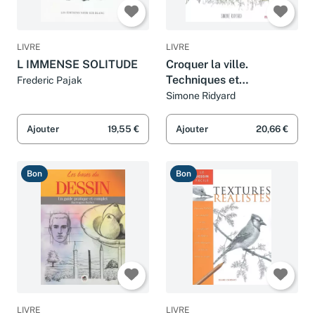
LIVRE
LIVRE
L IMMENSE SOLITUDE
Croquer la ville.
Techniques et
Frederic Pajak
inspirations d'urban
Simone Ridyard
sketchers
Ajouter
19,55 €
Ajouter
20,66 €
Bon
Bon
LIVRE
LIVRE