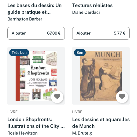
Les bases du dessin: Un
Textures réalistes
guide pratique et
Diane Cardaci
complet
Barrington Barber
Ajouter
67,09 €
Ajouter
5,77 €
Très bon
Bon
LIVRE
LIVRE
London Shopfronts:
Les dessins et aquarelles
Illustrations of the City's
de Munch
Best-Loved Spots
Rosie Hewitson
M. Bruteig