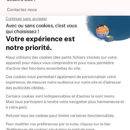
Contactez-nous
International
🇪🇸
Espagne
🇩🇪
Allemagne
🇮🇹
Italie
Donner vos livres