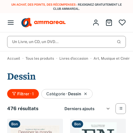
UN ACHAT, DES POINTS, DES RÉCOMPENSES :
REJOIGNEZ GRATUITEMENT LE
CLUB AMMAREAL.
Fermer le menu
Identifiez-vous
Aller au p
Open menu
Livres d’occasion
Lancer 
CD d'occasion
Un Livre, un CD, un DVD...
Produits
Catégories
DVD d'occasion
Accueil
Tous les produits
Livres d’occasion
Art, Musique et Cinéma
Vinyles d'occasion
Dessin
Partitions
Culture à 1 €
Vous n'avez pas trouvé l'article que vous cherchiez ?
Filtrer
· 1
Catégorie
·
Dessin
Activez les notifications dans votre compte pour être alerté dès
Meilleures ventes
qu'il est en stock.
476 résultats
Nos engagements
Créer une alerte
Bon
Bon