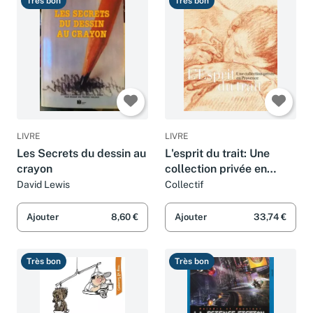
Très bon
Très bon
LIVRE
LIVRE
Les Secrets du dessin au
L'esprit du trait: Une
crayon
collection privée en
Provence
David Lewis
Collectif
Ajouter
8,60 €
Ajouter
33,74 €
Très bon
Très bon