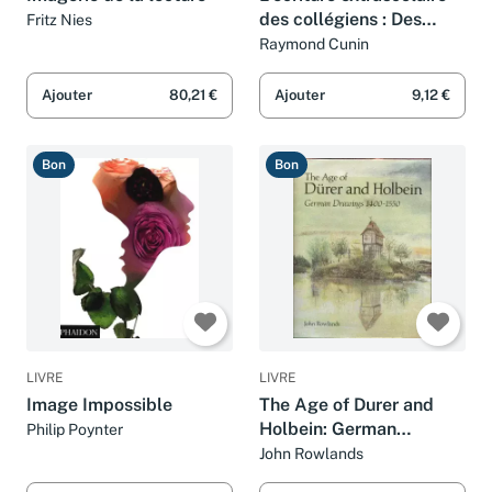
des collégiens : Des
Fritz Nies
constats aux
Raymond Cunin
perspectives didactiques
Ajouter
80,21 €
Ajouter
9,12 €
Bon
Bon
LIVRE
LIVRE
Image Impossible
The Age of Durer and
Holbein: German
Philip Poynter
Drawings, 1400-1550
John Rowlands