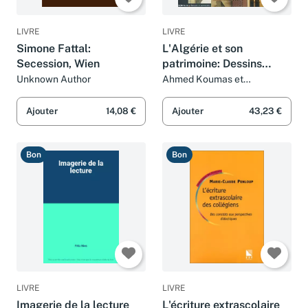
LIVRE
LIVRE
Simone Fattal:
L'Algérie et son
Secession, Wien
patrimoine: Dessins
français du XIXe siècle
Unknown Author
Ahmed Koumas et
Chéhrazade Nafa
Ajouter
14,08 €
Ajouter
43,23 €
Bon
Bon
LIVRE
LIVRE
Imagerie de la lecture
L'écriture extrascolaire