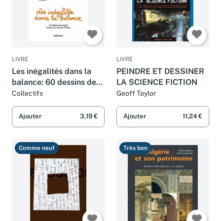
LIVRE
LIVRE
Les inégalités dans la
PEINDRE ET DESSINER
balance: 60 dessins de
LA SCIENCE FICTION
presse
Collectifs
Geoff Taylor
Ajouter
3,19 €
Ajouter
11,24 €
Comme neuf
Très bon