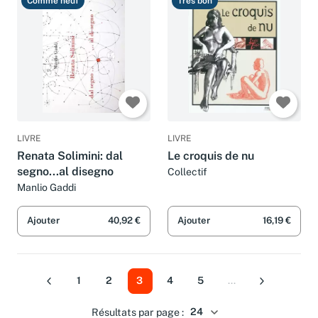
Comme neuf
Très bon
LIVRE
LIVRE
Renata Solimini: dal
Le croquis de nu
segno...al disegno
Collectif
Manlio Gaddi
Ajouter
40,92 €
Ajouter
16,19 €
1
2
3
4
5
...
Précédent
Suivant
Résultats par page :