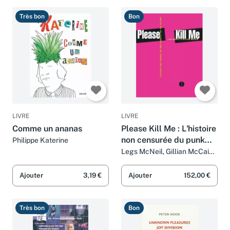
Très bon
Bon
LIVRE
LIVRE
Comme un ananas
Please Kill Me : L'histoire
non censurée du punk
Philippe Katerine
racontée par ses acteurs
Legs McNeil, Gillian McCain
et Héloïse Esquié
Ajouter
3,19 €
Ajouter
152,00 €
Très bon
Bon