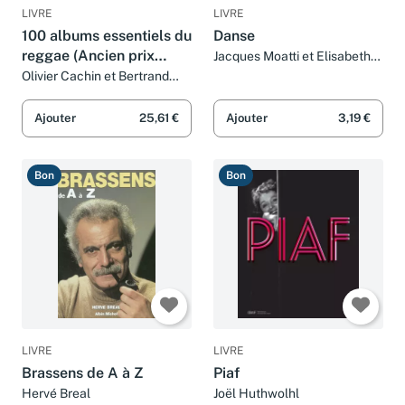
LIVRE
LIVRE
100 albums essentiels du
Danse
reggae (Ancien prix
Jacques Moatti et Elisabeth
Platel
Editeur : 38 Euros)
Olivier Cachin et Bertrand
Lavaine
Ajouter
25,61 €
Ajouter
3,19 €
Bon
Bon
LIVRE
LIVRE
Brassens de A à Z
Piaf
Hervé Breal
Joël Huthwolhl