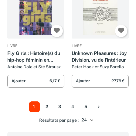
LIVRE
LIVRE
Fly Girls : Histoire(s) du
Unknown Pleasures : Joy
hip-hop féminin en
Division, vu de l'intérieur
France
Antoine Dole et Sté Strausz
Peter Hook et Suzy Borello
Ajouter
6,17 €
Ajouter
27,79 €
1
2
3
4
5
Suivant
Résultats par page :