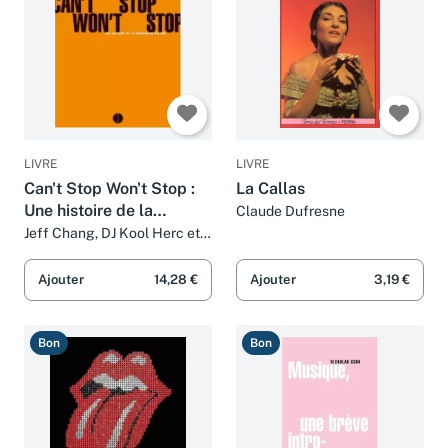
LIVRE
LIVRE
Can't Stop Won't Stop :
La Callas
Une histoire de la
Claude Dufresne
génération hip-hop
Jeff Chang, DJ Kool Herc et
Héloïse Esquié
Ajouter
14,28 €
Ajouter
3,19 €
Bon
Bon