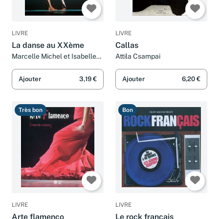
LIVRE
LIVRE
La danse au XXème
Callas
Marcelle Michel et Isabelle
Attila Csampai
Ginot
Ajouter
3,19 €
Ajouter
6,20 €
Très bon
Bon
LIVRE
LIVRE
Arte flamenco
Le rock français