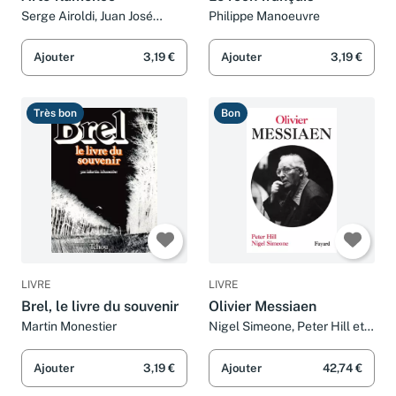
Serge Airoldi, Juan José
Philippe Manoeuvre
Téllez rubio et Danielle
Planté-tauzia
Ajouter
3,19 €
Ajouter
3,19 €
Très bon
Bon
LIVRE
LIVRE
Brel, le livre du souvenir
Olivier Messiaen
Martin Monestier
Nigel Simeone, Peter Hill et
Lucie Kayas
Ajouter
3,19 €
Ajouter
42,74 €