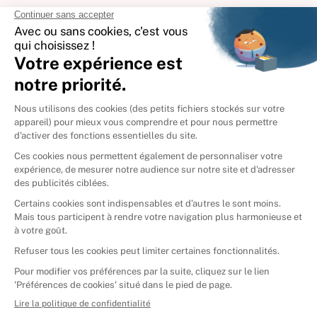
International
🇪🇸
Espagne
🇩🇪
Allemagne
🇮🇹
Italie
Donner vos livres