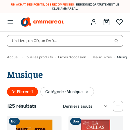
UN ACHAT, DES POINTS, DES RÉCOMPENSES :
REJOIGNEZ GRATUITEMENT LE
CLUB AMMAREAL.
Fermer le menu
Identifiez-vous
Aller au p
Open menu
Livres d’occasion
Lancer 
CD d'occasion
Un Livre, un CD, un DVD...
Produits
Catégories
DVD d'occasion
Accueil
Tous les produits
Livres d’occasion
Beaux livres
Musiqu
Vinyles d'occasion
Musique
Partitions
Culture à 1 €
Vous n'avez pas trouvé l'article que vous cherchiez ?
Filtrer
· 1
Catégorie
·
Musique
Activez les notifications dans votre compte pour être alerté dès
Meilleures ventes
qu'il est en stock.
125 résultats
Nos engagements
Créer une alerte
Bon
Bon