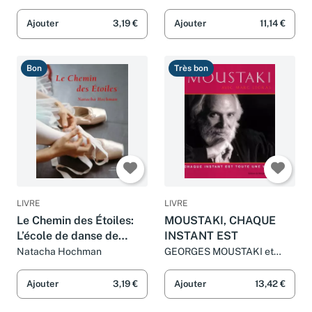
Ajouter
3,19 €
Ajouter
11,14 €
Bon
Très bon
LIVRE
LIVRE
Le Chemin des Étoiles:
MOUSTAKI, CHAQUE
L’école de danse de
INSTANT EST
l’Opéra de Paris
Natacha Hochman
GEORGES MOUSTAKI et
MICHEL LEGRAS
Ajouter
3,19 €
Ajouter
13,42 €