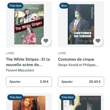
Très bon
Bon
LIVRE
LIVRE
The White Stripes : Et la
Costumes de cirque
nouvelle scène de
Serge Airoldi et Philippe
Salvat
Detroit
Florent Mazzoleni
Ajouter
3,19 €
Ajouter
20,43 €
Très bon
Très bon