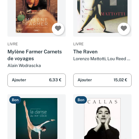
LIVRE
LIVRE
Mylène Farmer Carnets
The Raven
de voyages
Lorenzo Mattotti, Lou Reed et
Claro
Alain Wodrascka
Ajouter
6,33 €
Ajouter
15,02 €
Bon
Bon