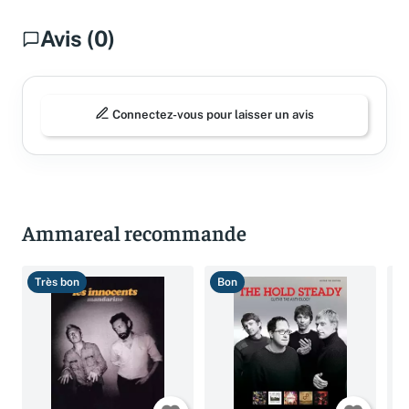
Avis (0)
Connectez-vous pour laisser un avis
Ammareal recommande
Très bon
Bon
T