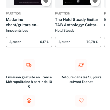
PARTITION
PARTITION
PAR
Madarine ---
The Hold Steady Guitar
Bri
chant/guitare en
TAB Anthology: Guitar
Dan
tablatures/piano
TAB
Innocents Les
Hold Steady
Ajouter
6,17 €
Ajouter
79,78 €
A
Livraison gratuite en France
Retours dans les 30 jours
Métropolitaine à partir de 10
suivant l'achat
€