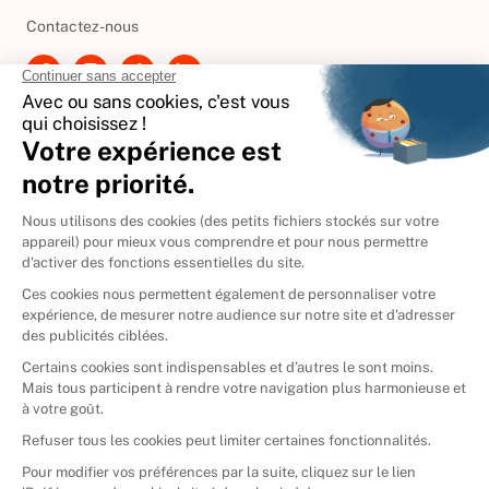
Besoin d'aide ?
Contactez-nous
International
🇪🇸
Espagne
🇩🇪
Allemagne
🇮🇹
Italie
Donner vos livres