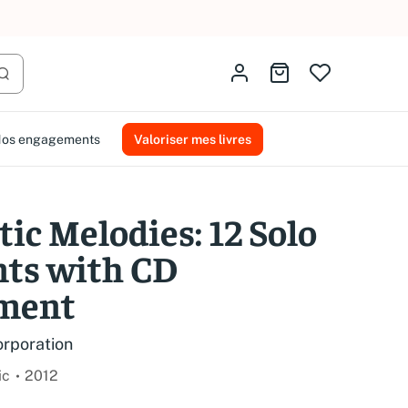
AMMAREAL.
Identifiez-vous
Aller au panier
Lancer la recherche
os engagements
Valoriser mes livres
tic Melodies: 12 Solo
ts with CD
ment
orporation
ic
2012