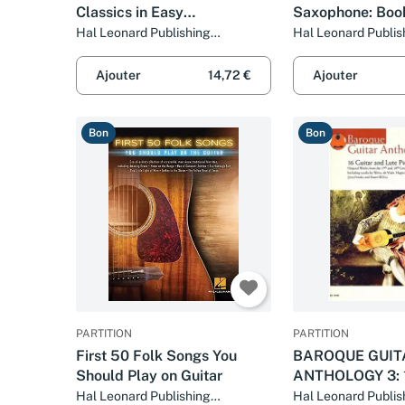
Classics in Easy
Saxophone: Boo
Arrangements Book/Online
Hal Leonard Publishing
Hal Leonard Publis
Corporation
Corporation
Audio
Ajouter
14,72 €
Ajouter
Bon
Bon
PARTITION
PARTITION
First 50 Folk Songs You
BAROQUE GUIT
Should Play on Guitar
ANTHOLOGY 3: 
ORIGINAL GUIT
Hal Leonard Publishing
Hal Leonard Publis