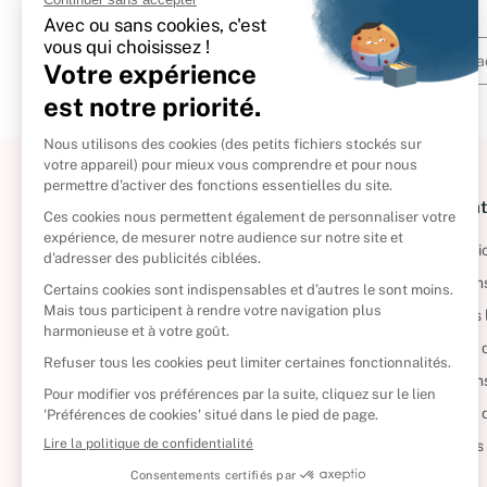
À propos
Informat
Politique de retour
Informatio
Reprendre vos livres
Condition
Qui sommes-nous ?
Mentions 
Foire aux questions
Politique 
Nos engagements
Condition
CD d'occasion
Politique
DVD d'occasion
Gérer vos
Livres d’occasion