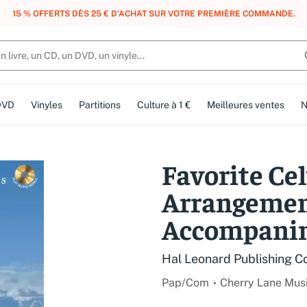
, DES POINTS, DES RÉCOMPENSES :
REJOIGNEZ GRATUITEMENT LE CLUB 
DVD
Vinyles
Partitions
Culture à 1 €
Meilleures ventes
N
Favorite Cel
Arrangemen
Accompani
Hal Leonard Publishing C
Pap/Com
Cherry Lane Mus