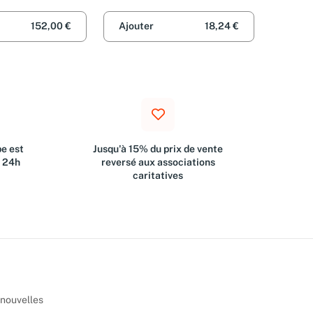
Corporation
ments
Performances
152,00 €
Ajouter
18,24 €
e est
Jusqu'à 15% du prix de vente
s 24h
reversé aux associations
caritatives
 nouvelles