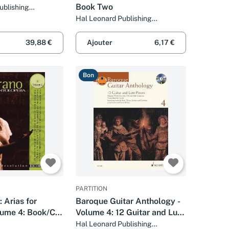
Book Two
ublishing
Hal Leonard Publishing
Corporation
39,88 €
Ajouter
6,17 €
Bon
PARTITION
 Arias for
Baroque Guitar Anthology -
lume 4: Book/CD
Volume 4: 12 Guitar and Lute
chestra
Pieces With a CD of
Hal Leonard Publishing