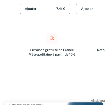
Corporation
Corporation
PIECES TRANS
GUITAR (Schott
Ajouter
7,41 €
Ajouter
Series)
Livraison gratuite en France
Retou
Métropolitaine à partir de 10 €
Ainsi, vo