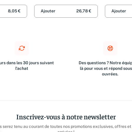
Corporation
CRIBED FOR
Jazz Play-Along)
Accompani
 Anthology
8,05 €
Ajouter
26,78 €
Ajouter
rs dans les 30 jours suivant
Des questions ? Notre équip
l'achat
là pour vous et répond sou
ouvrées.
Inscrivez-vous à notre newsletter
us serez tenu au courant de toutes nos promotions exclusives, offres et