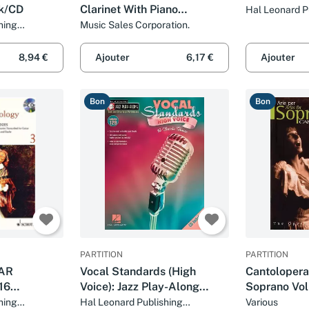
k/CD
Clarinet With Piano
Hal Leonard P
Corporation
Accompaniment
hing
Music Sales Corporation.
8,94 €
Ajouter
6,17 €
Ajouter
Bon
Bon
PARTITION
PARTITION
AR
Vocal Standards (High
Cantolopera:
16
Voice): Jazz Play-Along
Soprano Vo
AR/LUTE
Volume 129 (Hal Leonard
with Full Or
hing
Hal Leonard Publishing
Various