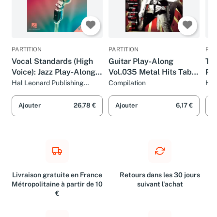
PARTITION
PARTITION
PAR
Vocal Standards (High
Guitar Play-Along
Tod
Voice): Jazz Play-Along
Vol.035 Metal Hits Tab +
Pl
Volume 129 (Hal Leonard
Cd
(Ha
Hal Leonard Publishing
Compilation
Hal
Corporation
Jazz Play-Along)
Pla
Ajouter
26,78 €
Ajouter
6,17 €
A
Livraison gratuite en France
Retours dans les 30 jours
Métropolitaine à partir de 10
suivant l'achat
€