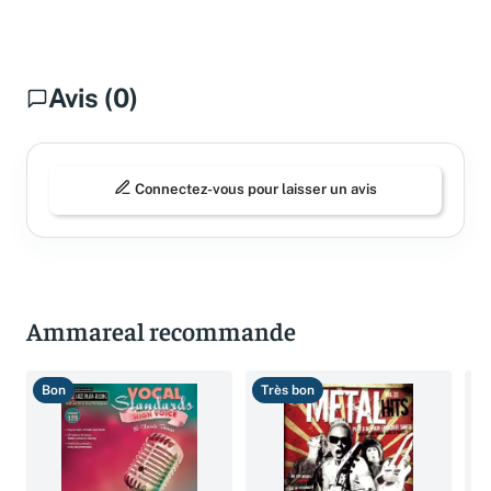
Questions fréquentes
Avis (0)
Connectez-vous pour laisser un avis
Ammareal recommande
Bon
Très bon
B