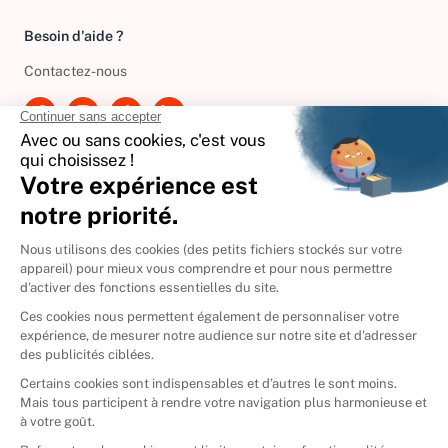
Besoin d'aide ?
Contactez-nous
International
🇪🇸
Espagne
🇩🇪
Allemagne
🇮🇹
Italie
Donner vos livres