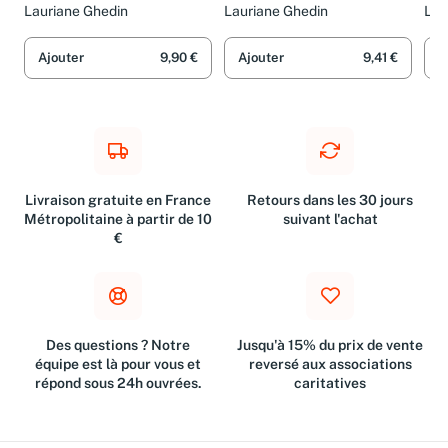
VOL.4 CORRIGES
VOL.1 CORRIGES
VO
Lauriane Ghedin
Lauriane Ghedin
Lau
Ajouter
9,90 €
Ajouter
9,41 €
A
Livraison gratuite en France
Retours dans les 30 jours
Métropolitaine à partir de 10
suivant l'achat
€
Des questions ? Notre
Jusqu'à 15% du prix de vente
équipe est là pour vous et
reversé aux associations
répond sous 24h ouvrées.
caritatives