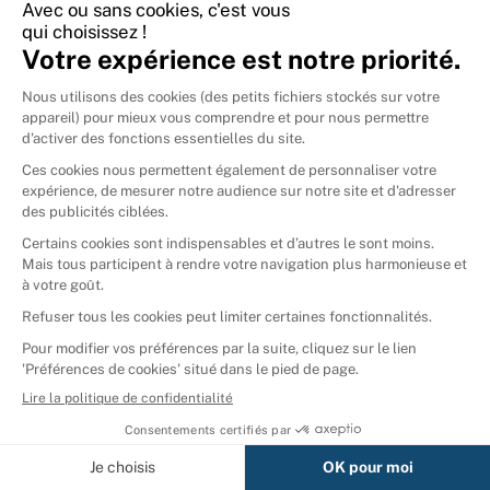
International
🇪🇸
Espagne
🇩🇪
Allemagne
🇮🇹
Italie
Donner vos livres
Ammareal © 2026
Afficher tous les résultats