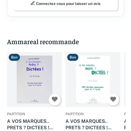
Connectez-vous pour laisser un avis
Ammareal recommande
Bon
Bon
B
PARTITION
PARTITION
PAR
A VOS MARQUES..
A VOS MARQUES..
A 
PRETS ? DICTEES !
PRETS ? DICTEES !
PR