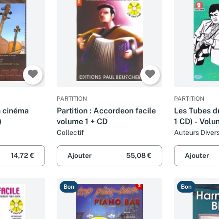
PARTITION
PARTITION
on cinéma
Partition : Accordeon facile
Les Tubes du
)
volume 1 + CD
1 CD) - Volu
Collectif
Auteurs Diver
14,72 €
Ajouter
55,08 €
Ajouter
Bon
Bon