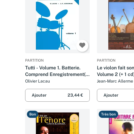
PARTITION
PARTITION
Tutti - Volume 1. Batterie.
Le violon fait s
Comprend Enregistrement(s)
Volume 2 (+ 1 cd
en ligne
Olivier Lacau
Jean-Marc Allerme
Ajouter
23,44 €
Ajouter
Bon
Très bon