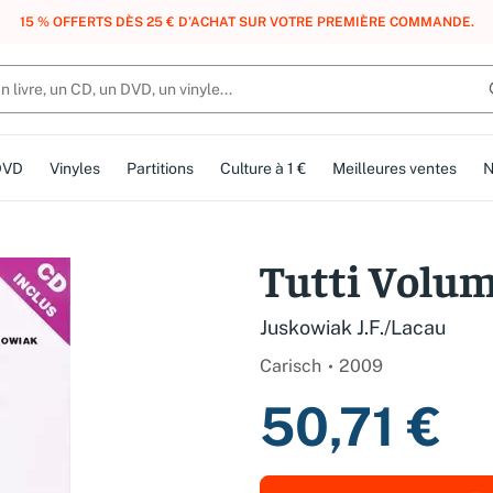
, DES POINTS, DES RÉCOMPENSES :
REJOIGNEZ GRATUITEMENT LE CLUB 
DVD
Vinyles
Partitions
Culture à 1 €
Meilleures ventes
N
Tutti Volum
Juskowiak J.F./Lacau
Carisch
2009
50,71 €