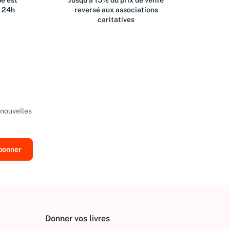
e est
Jusqu'à 15% du prix de vente
s 24h
reversé aux associations
caritatives
 nouvelles
Donner vos livres