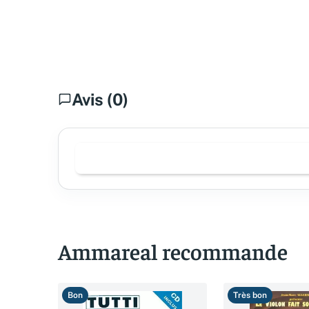
Avis (0)
Ammareal recommande
Bon
Très bon