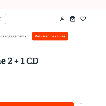
AMMAREAL.
Identifiez-vous
Aller au panier
Lancer la recherche
os engagements
Valoriser mes livres
e 2 + 1 CD