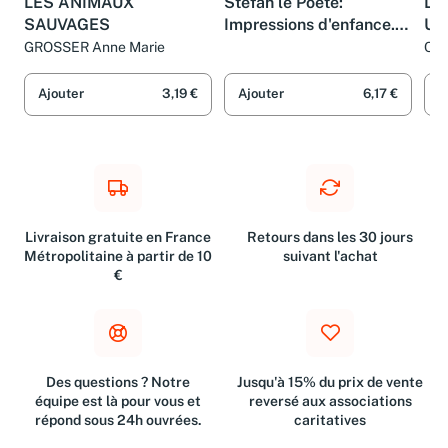
LES ANIMAUX
Stéfan le Poète:
La 
SAUVAGES
Impressions d'enfance.
Us
piano.
GROSSER Anne Marie
Cla
Ajouter
3,19 €
Ajouter
6,17 €
A
Livraison gratuite en France
Retours dans les 30 jours
Métropolitaine à partir de 10
suivant l'achat
€
Des questions ? Notre
Jusqu'à 15% du prix de vente
équipe est là pour vous et
reversé aux associations
répond sous 24h ouvrées.
caritatives