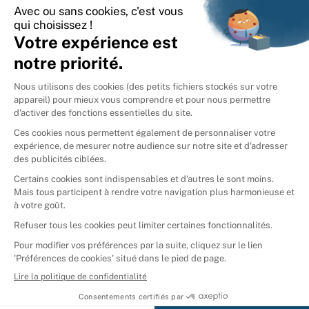
International
🇪🇸
Espagne
🇩🇪
Allemagne
🇮🇹
Italie
Donner vos livres
Ammareal © 2026