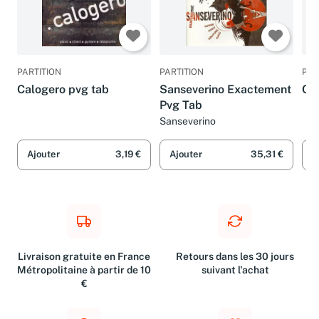
PARTITION
PARTITION
PAR
Calogero pvg tab
Sanseverino Exactement
Ca
Pvg Tab
Sanseverino
Ajouter
3,19 €
Ajouter
35,31 €
A
Livraison gratuite en France
Retours dans les 30 jours
Métropolitaine à partir de 10
suivant l'achat
€