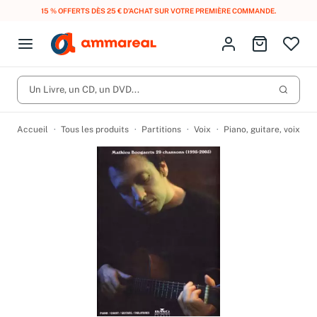
15 % OFFERTS DÈS 25 € D’ACHAT SUR VOTRE PREMIÈRE COMMANDE.
Fermer le menu
Identifiez-vous
Aller au p
Open menu
Livres d’occasion
Lancer 
Un Livre, un CD, un DVD...
CD d'occasion
Produits
Catégories
DVD d'occasion
Accueil
Tous les produits
Partitions
Voix
Piano, guitare, voix
Vinyles d'occasion
Partitions
Culture à 1 €
Vous n'avez pas trouvé l'article que vous cherchiez ?
Activez les notifications dans votre compte pour être alerté dès
Meilleures ventes
qu'il est en stock.
Nos engagements
Créer une alerte