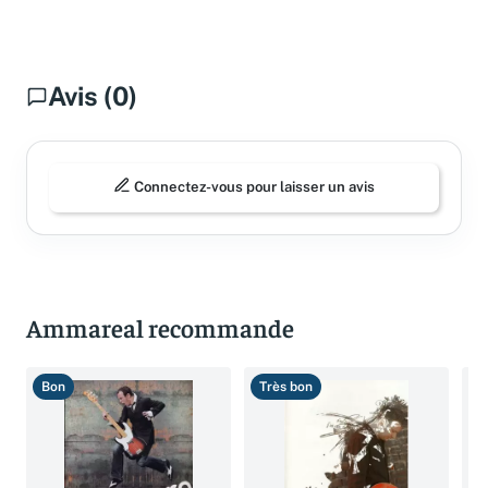
Avis (0)
Connectez-vous pour laisser un avis
Ammareal recommande
Bon
Très bon
B