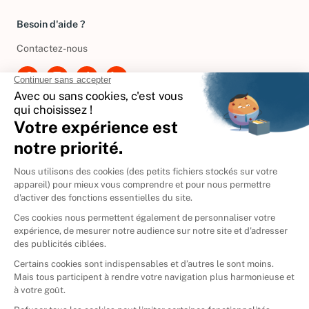
Besoin d'aide ?
Contactez-nous
International
🇪🇸
Espagne
🇩🇪
Allemagne
🇮🇹
Italie
Donner vos livres