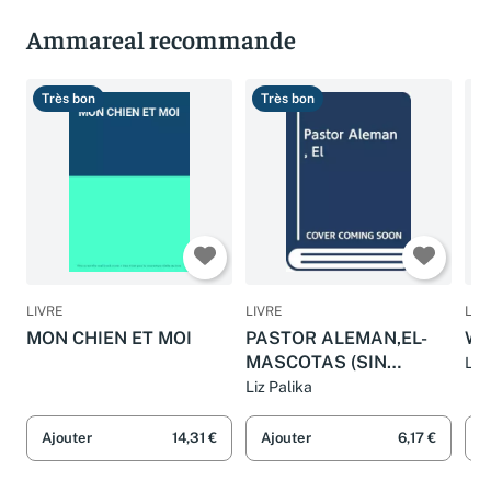
Ammareal recommande
Très bon
Très bon
T
LIVRE
LIVRE
LIV
MON CHIEN ET MOI
PASTOR ALEMAN,EL-
Wh
MASCOTAS (SIN
Liz
COLECCION)
Liz Palika
Ajouter
14,31 €
Ajouter
6,17 €
A