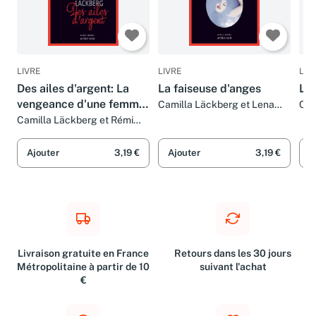
LIVRE
LIVRE
LIV
Des ailes d'argent: La
La faiseuse d'anges
La 
vengeance d'une femme
Camilla Läckberg et Lena
Cam
Grumbach
Fex
est douce et impitoyable
Camilla Läckberg et Rémi
Cassaigne
Ajouter
3,19 €
Ajouter
3,19 €
A
Livraison gratuite en France
Retours dans les 30 jours
Métropolitaine à partir de 10
suivant l'achat
€