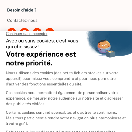
Besoin d'aide ?
Contactez-nous
International
🇪🇸
Espagne
🇩🇪
Allemagne
🇮🇹
Italie
Donner vos livres