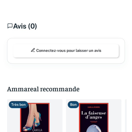
Questions fréquentes
Avis (0)
Connectez-vous pour laisser un avis
Ammareal recommande
Très bon
Bon
B