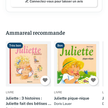
Connectez-vous pour laisser un avis
Ammareal recommande
Très bon
Bon
B
LIVRE
LIVRE
LIV
Juliette : 3 histoires :
Juliette pique-nique
Jul
Juliette fait des bêtises ;
Doris Lauer
Dor