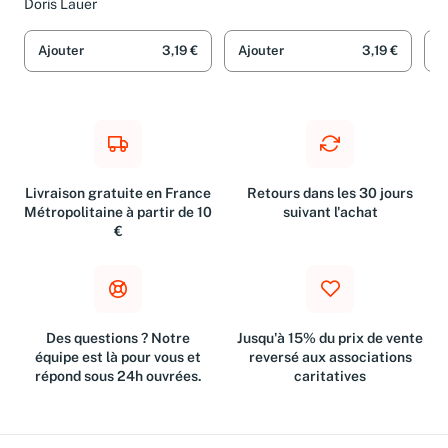
Juliette est malade ;
Doris Lauer
Juliette va à l'école (
périmé )
Ajouter
3,19 €
Ajouter
3,19 €
A
Livraison gratuite en France
Retours dans les 30 jours
Métropolitaine à partir de 10
suivant l'achat
€
Des questions ? Notre
Jusqu'à 15% du prix de vente
équipe est là pour vous et
reversé aux associations
répond sous 24h ouvrées.
caritatives