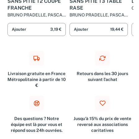
SANS PITIE T2 COUPE
SANS PITIE T3 TABLE
Dos
FRANCHE
RASE
Oliv
Var
BRUNO PRADELLE, PASCAL
BRUNO PRADELLE, PASCAL
GENOT et OLIVIER THOMAS
GENOT et OLIVIER THOMAS
Ajouter
3,19 €
Ajouter
19,44 €
A
Livraison gratuite en France
Retours dans les 30 jours
Métropolitaine à partir de 10
suivant l'achat
€
Des questions ? Notre
Jusqu'à 15% du prix de vente
équipe est là pour vous et
reversé aux associations
répond sous 24h ouvrées.
caritatives