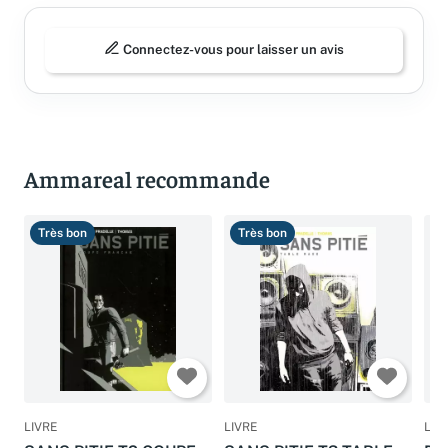
Connectez-vous pour laisser un avis
Ammareal recommande
Très bon
Très bon
T
LIVRE
LIVRE
LIV