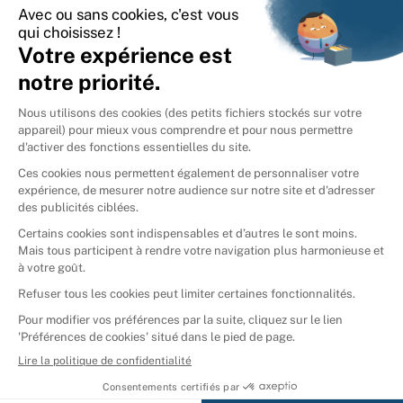
International
🇪🇸
Espagne
🇩🇪
Allemagne
🇮🇹
Italie
Donner vos livres
Ammareal © 2026