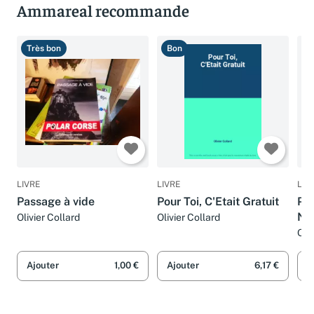
Ammareal recommande
Très bon
Bon
B
LIVRE
LIVRE
LIV
Passage à vide
Pour Toi, C'Etait Gratuit
Pas
NER
Olivier Collard
Olivier Collard
re
Oli
Lib
Ajouter
1,00 €
Ajouter
6,17 €
A