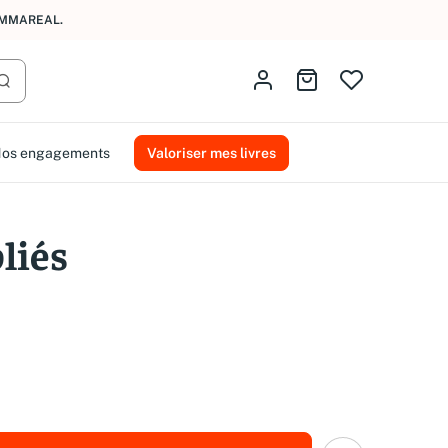
AMMAREAL.
Identifiez-vous
Aller au panier
Lancer la recherche
os engagements
Valoriser mes livres
bliés