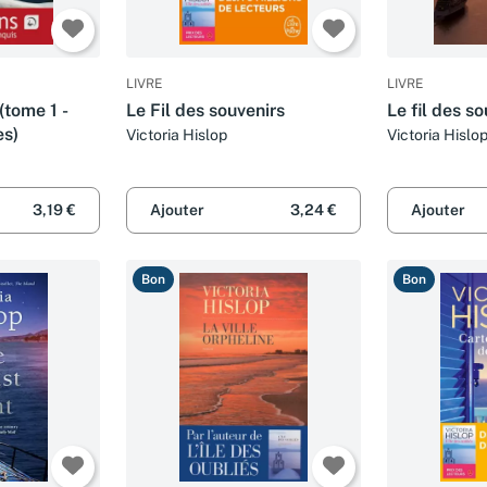
LIVRE
LIVRE
 (tome 1 -
Le Fil des souvenirs
Le fil des s
es)
Victoria Hislop
Victoria Hislo
3,19 €
Ajouter
3,24 €
Ajouter
Bon
Bon