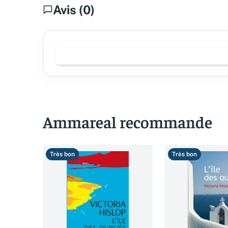
Avis (0)
Ammareal recommande
Très bon
Très bon