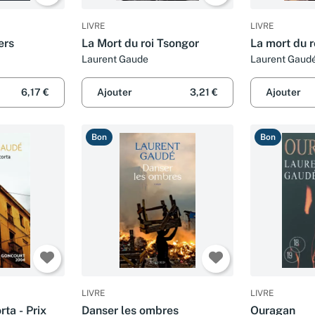
LIVRE
LIVRE
ers
La Mort du roi Tsongor
La mort du r
Laurent Gaude
Laurent Gaud
6,17 €
Ajouter
3,21 €
Ajouter
Bon
Bon
LIVRE
LIVRE
rta - Prix
Danser les ombres
Ouragan