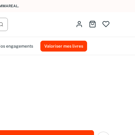
AMMAREAL.
Identifiez-vous
Aller au panier
Lancer la recherche
os engagements
Valoriser mes livres