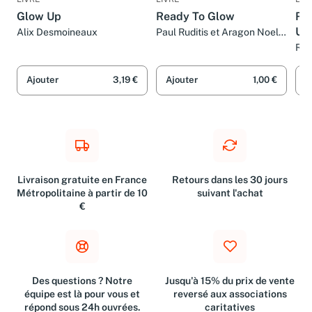
Glow Up
Ready To Glow
Rad
Unl
Alix Desmoineaux
Paul Ruditis et Aragon Noel
Choi Sung Hwan
Gl
Riy
Ajouter
3,19 €
Ajouter
1,00 €
A
Livraison gratuite en France
Retours dans les 30 jours
Métropolitaine à partir de 10
suivant l'achat
€
Des questions ? Notre
Jusqu'à 15% du prix de vente
équipe est là pour vous et
reversé aux associations
répond sous 24h ouvrées.
caritatives