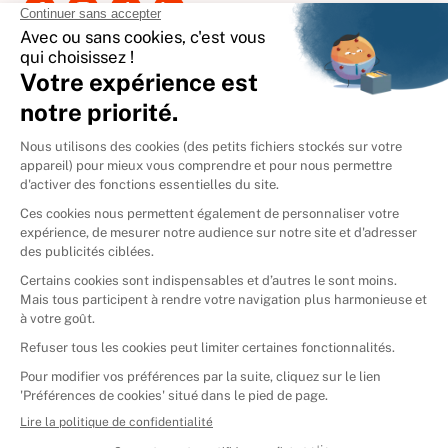
International
🇪🇸
Espagne
🇩🇪
Allemagne
🇮🇹
Italie
Donner vos livres
Ammareal © 2026