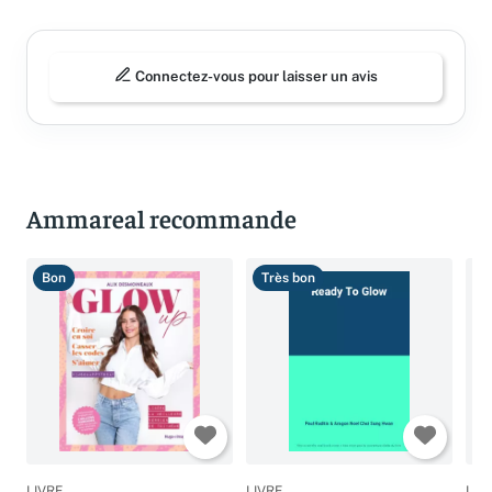
Connectez-vous pour laisser un avis
Ammareal recommande
Bon
Très bon
C
LIVRE
LIVRE
LIV