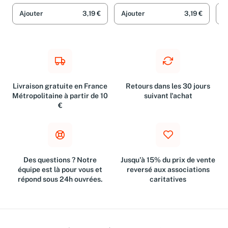
Cazenove et Olivier Sulpice
Ajouter
3,19 €
Ajouter
3,19 €
A
Livraison gratuite en France
Retours dans les 30 jours
Métropolitaine à partir de 10
suivant l'achat
€
Des questions ? Notre
Jusqu'à 15% du prix de vente
équipe est là pour vous et
reversé aux associations
répond sous 24h ouvrées.
caritatives