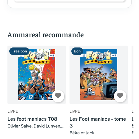
Ammareal recommande
Très bon
Bon
B
LIVRE
LIVRE
LIV
Les foot maniacs T08
Les Foot maniacs - tome
Les
3
5
Olivier Saive, David Lunven,
Henri Jenfèvre, Christophe
Béka et Jack
Bék